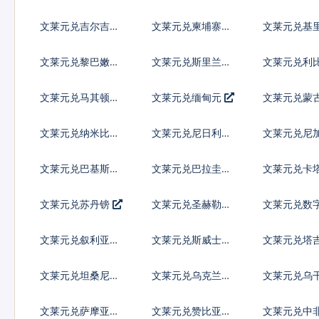
币
纳尔
文莱元兑吉尔吉斯
文莱元兑柬埔寨瑞
文莱元兑基
斯坦索姆
尔
元
文莱元兑黎巴嫩镑
文莱元兑斯里兰卡
文莱元兑利
卢比
元
文莱元兑马其顿第
文莱元兑缅甸元
文莱元兑蒙
纳尔
里克
文莱元兑纳米比亚
文莱元兑尼日利亚
文莱元兑尼
元
奈拉
科多巴
文莱元兑巴基斯坦
文莱元兑巴拉圭瓜
文莱元兑卡
卢比
拉尼
亚尔
文莱元兑苏丹镑
文莱元兑圣赫勒拿
文莱元兑数
镑
文莱元兑叙利亚镑
文莱元兑斯威士兰
文莱元兑塔
里兰吉尼
坦索莫尼
文莱元兑坦桑尼亚
文莱元兑乌克兰格
文莱元兑乌
先令
里夫纳
令
文莱元兑萨摩亚塔
文莱元兑赞比亚克
文莱元兑中