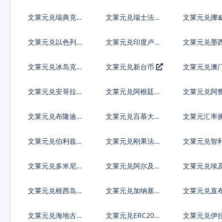
列弗
文莱元兑瑞典克朗
文莱元兑瑞士法郎
文莱元兑挪
文莱元兑以色列谢
文莱元兑印度卢比
文莱元兑墨
克尔
索
文莱元兑冰岛克朗
文莱元兑新台币
文莱元兑澳
文莱元兑安哥拉宽
文莱元兑阿根廷比
文莱元兑阿
扎
索
罗林
文莱元兑布隆迪法
文莱元兑百慕大群
文莱元汇率
郎
岛元
文莱元兑伯利兹元
文莱元兑刚果法郎
文莱元兑智
文莱元兑多米尼加
文莱元兑阿尔及利
文莱元兑埃
比索
亚
文莱元兑根西岛镑
文莱元兑加纳塞地
文莱元兑直
镑
文莱元兑海地古德
文莱元兑ERC20代
文莱元兑伊