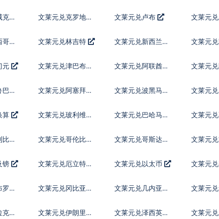
林
威克朗
文莱元兑克罗地亚
文莱元兑卢布
文莱元兑
库纳
拉
西哥比
文莱元兑林吉特
文莱元兑新西兰元
文莱元兑
索
门元
文莱元兑津巴布韦
文莱元兑阿联酋迪
文莱元
币
拉姆流通铸币
鲁巴弗
文莱元兑阿塞拜疆
文莱元兑波黑马克
文莱元兑
马纳特
元
换算
文莱元兑玻利维亚
文莱元兑巴哈马元
文莱元兑
诺
特鲁姆
利比索
文莱元兑哥伦比亚
文莱元兑哥斯达黎
文莱元
比索
加科朗
及镑
文莱元兑厄立特里
文莱元兑以太币
文莱元
亚纳克法
布罗陀
文莱元兑冈比亚达
文莱元兑几内亚法
文莱元兑
拉西
郎
格查尔
拉克第
文莱元兑伊朗里亚
文莱元兑泽西英镑
文莱元