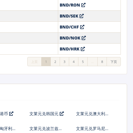
BND/RON
BND/SEK
BND/CHF
BND/NOK
BND/HRK
上页
1
2
3
4
5
…
8
下页
兑港币
文莱元兑韩国元
文莱元兑澳大利亚
元
匈牙利福
文莱元兑波兰兹罗
文莱元兑罗马尼亚