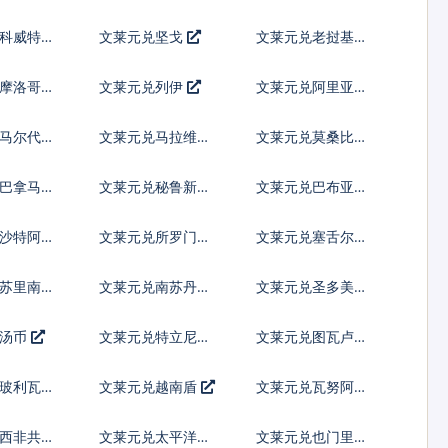
尔
令
科威特第
文莱元兑坚戈
文莱元兑老挝基普
摩洛哥迪
文莱元兑列伊
文莱元兑阿里亚里
马尔代夫
文莱元兑马拉维克
文莱元兑莫桑比克
瓦查
梅蒂卡尔
巴拿马巴
文莱元兑秘鲁新索
文莱元兑巴布亚新
尔
几内亚基那
沙特阿拉
文莱元兑所罗门群
文莱元兑塞舌尔卢
岛元
比
兑苏里南元
文莱元兑南苏丹镑
文莱元兑圣多美多
布拉
兑汤币
文莱元兑特立尼达
文莱元兑图瓦卢元
多巴哥元
兑玻利瓦尔
文莱元兑越南盾
文莱元兑瓦努阿图
瓦图
西非共同
文莱元兑太平洋法
文莱元兑也门里亚