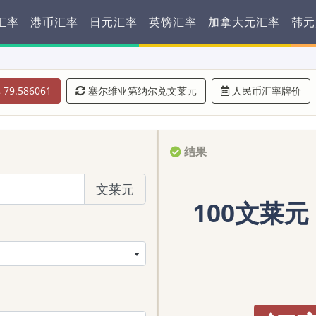
汇率
港币汇率
日元汇率
英镑汇率
加拿大元汇率
韩元
79.586061
塞尔维亚第纳尔兑文莱元
人民币汇率牌价
结果
文莱元
100文莱元 