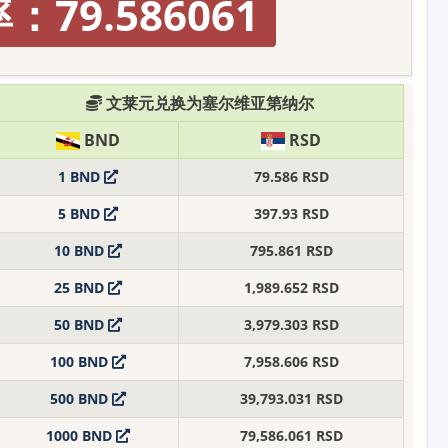
：79.586061
文莱元兑换为塞尔维亚第纳尔
BND
RSD
1 BND
79.586 RSD
5 BND
397.93 RSD
10 BND
795.861 RSD
25 BND
1,989.652 RSD
50 BND
3,979.303 RSD
100 BND
7,958.606 RSD
500 BND
39,793.031 RSD
1000 BND
79,586.061 RSD