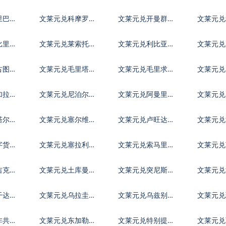
尔
里巴斯
文莱元兑科摩罗法
文莱元兑开曼群岛
文莱元兑
郎
元
纳尔
比里亚
文莱元兑莱索托洛
文莱元兑利比亚第
文莱元兑
蒂
纳尔
拉姆
古图格
文莱元兑毛里塔尼
文莱元兑毛里求斯
文莱元兑
亚乌吉亚
卢比
拉菲亚
加拉瓜
文莱元兑尼泊尔卢
文莱元兑阿曼里亚
文莱元兑
比
尔
波亚
塔尔里
文莱元兑塞尔维亚
文莱元兑卢旺达法
文莱元兑
第纳尔
郎
伯
字货币
文莱元兑塞拉利昂
文莱元兑索马里先
文莱元
令
吉克斯
文莱元兑土库曼斯
文莱元兑突尼斯第
文莱元
坦马纳特
纳尔
干达先
文莱元兑乌拉圭比
文莱元兑乌兹别克
文莱元
索
斯坦索姆
非共同
文莱元兑东加勒比
文莱元兑特别提款
文莱元兑