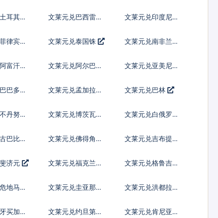
提
新列伊
土耳其里
文莱元兑巴西雷亚
文莱元兑印度尼西
尔
亚卢比
菲律宾比
文莱元兑泰国铢
文莱元兑南非兰特
兑阿富汗尼
文莱元兑阿尔巴尼
文莱元兑亚美尼亚
亚列克
德拉姆
巴巴多斯
文莱元兑孟加拉塔
文莱元兑巴林
卡
不丹努尔
文莱元兑博茨瓦纳
文莱元兑白俄罗斯
普拉
卢布
兑古巴比索
文莱元兑佛得角埃
文莱元兑吉布提法
斯库多
郎
兑斐济元
文莱元兑福克兰镑
文莱元兑格鲁吉亚
拉里
危地马拉
文莱元兑圭亚那元
文莱元兑洪都拉斯
伦皮拉
兑牙买加元
文莱元兑约旦第纳
文莱元兑肯尼亚先