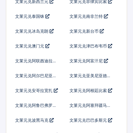
文莱元兑新西兰元
文莱元兑菲律宾比索
文莱元兑泰国铢
文莱元兑南非兰特
文莱元兑冰岛克朗
文莱元兑新台币
文莱元兑澳门元
文莱元兑津巴布韦币
文莱元兑阿联酋迪拉姆
文莱元兑阿富汗尼
流通铸币
文莱元兑阿尔巴尼亚列
文莱元兑亚美尼亚德拉
克
姆
文莱元兑安哥拉宽扎
文莱元兑阿根廷比索
文莱元兑阿鲁巴弗罗林
文莱元兑阿塞拜疆马纳
特
文莱元兑波黑马克
文莱元兑巴巴多斯元