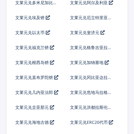
文莱元兑多米尼加比索
文莱元兑阿尔及利亚
文莱元兑埃及镑
文莱元兑厄立特里亚纳
克法
文莱元兑以太币
文莱元兑斐济元
文莱元兑福克兰镑
文莱元兑格鲁吉亚拉里
文莱元兑根西岛镑
文莱元兑加纳塞地
文莱元兑直布罗陀镑
文莱元兑冈比亚达拉西
文莱元兑几内亚法郎
文莱元兑危地马拉格查
尔
文莱元兑圭亚那元
文莱元兑洪都拉斯伦皮
拉
文莱元兑海地古德
文莱元兑ERC20代币