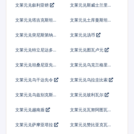
文莱元兑叙利亚镑
文莱元兑斯威士兰里兰
吉尼
文莱元兑塔吉克斯坦索
文莱元兑土库曼斯坦马
莫尼
纳特
文莱元兑突尼斯第纳尔
文莱元兑汤币
文莱元兑特立尼达多巴
文莱元兑图瓦卢元
哥元
文莱元兑坦桑尼亚先令
文莱元兑乌克兰格里夫
纳
文莱元兑乌干达先令
文莱元兑乌拉圭比索
文莱元兑乌兹别克斯坦
文莱元兑玻利瓦尔
索姆
文莱元兑越南盾
文莱元兑瓦努阿图瓦图
文莱元兑萨摩亚塔拉
文莱元兑赞比亚克瓦查