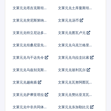
吉尼
文莱元兑塔吉克斯坦索
文莱元兑土库曼斯坦马
莫尼
纳特
文莱元兑突尼斯第纳尔
文莱元兑汤币
文莱元兑特立尼达多巴
文莱元兑图瓦卢元
哥元
文莱元兑坦桑尼亚先令
文莱元兑乌克兰格里夫
纳
文莱元兑乌干达先令
文莱元兑乌拉圭比索
文莱元兑乌兹别克斯坦
文莱元兑玻利瓦尔
索姆
文莱元兑越南盾
文莱元兑瓦努阿图瓦图
文莱元兑萨摩亚塔拉
文莱元兑赞比亚克瓦查
文莱元兑中非共同体法
文莱元兑东加勒比元