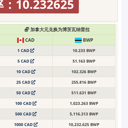
：10.232625
加拿大元兑换为博茨瓦纳普拉
CAD
BWP
1 CAD
10.233 BWP
5 CAD
51.163 BWP
10 CAD
102.326 BWP
25 CAD
255.816 BWP
50 CAD
511.631 BWP
100 CAD
1,023.263 BWP
500 CAD
5,116.313 BWP
1000 CAD
10,232.625 BWP