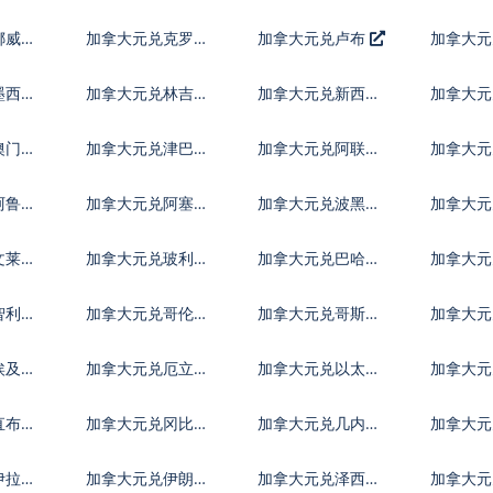
币
朗
福林
挪威克
加拿大元兑克罗地
加拿大元兑卢布
加拿大元
亚库纳
里拉
墨西哥
加拿大元兑林吉特
加拿大元兑新西兰
加拿大元
元
比索
澳门元
加拿大元兑津巴布
加拿大元兑阿联酋
加拿大元
韦币
迪拉姆流通铸币
尼
阿鲁巴
加拿大元兑阿塞拜
加拿大元兑波黑马
加拿大元
疆马纳特
克
斯元
文莱元
加拿大元兑玻利维
加拿大元兑巴哈马
加拿大元
亚诺
元
尔特鲁
智利比
加拿大元兑哥伦比
加拿大元兑哥斯达
加拿大元
亚比索
黎加科朗
索
埃及镑
加拿大元兑厄立特
加拿大元兑以太币
加拿大
里亚纳克法
直布罗
加拿大元兑冈比亚
加拿大元兑几内亚
加拿大元
达拉西
法郎
拉格查
伊拉克
加拿大元兑伊朗里
加拿大元兑泽西英
加拿大元