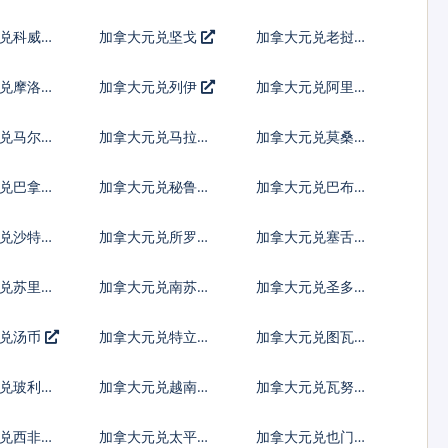
纳尔
先令
兑科威特
加拿大元兑坚戈
加拿大元兑老挝基
普
兑摩洛哥
加拿大元兑列伊
加拿大元兑阿里亚
里
兑马尔代
加拿大元兑马拉维
加拿大元兑莫桑比
亚
克瓦查
克梅蒂卡尔
兑巴拿马
加拿大元兑秘鲁新
加拿大元兑巴布亚
索尔
新几内亚基那
兑沙特阿
加拿大元兑所罗门
加拿大元兑塞舌尔
群岛元
卢比
兑苏里南
加拿大元兑南苏丹
加拿大元兑圣多美
镑
多布拉
元兑汤币
加拿大元兑特立尼
加拿大元兑图瓦卢
达多巴哥元
元
兑玻利瓦
加拿大元兑越南盾
加拿大元兑瓦努阿
图瓦图
兑西非共
加拿大元兑太平洋
加拿大元兑也门里