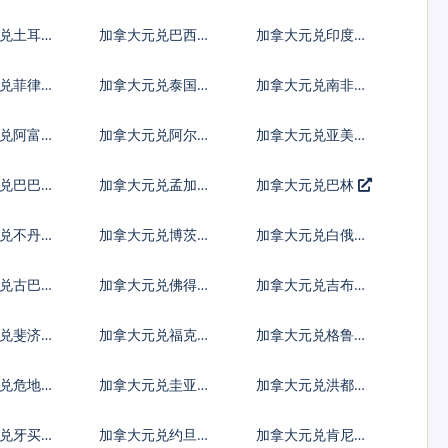
罗提
亚新列伊
兑土耳其
加拿大元兑巴西雷
加拿大元兑印度尼
亚尔
西亚卢比
兑菲律宾
加拿大元兑泰国铢
加拿大元兑南非兰
特
兑阿富汗
加拿大元兑阿尔巴
加拿大元兑亚美尼
尼亚列克
亚德拉姆
兑巴巴多
加拿大元兑孟加拉
加拿大元兑巴林
塔卡
兑不丹努
加拿大元兑博茨瓦
加拿大元兑白俄罗
姆
纳普拉
斯卢布
兑古巴比
加拿大元兑佛得角
加拿大元兑吉布提
埃斯库多
法郎
元兑斐济元
加拿大元兑福克兰
加拿大元兑格鲁吉
镑
亚拉里
兑危地马
加拿大元兑圭亚那
加拿大元兑洪都拉
尔
元
斯伦皮拉
兑牙买加
加拿大元兑约旦第
加拿大元兑肯尼亚