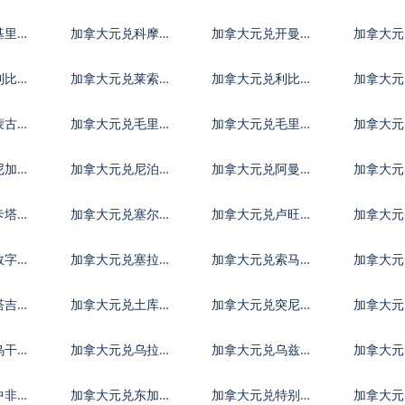
亚尔
镑
元
基里巴
加拿大元兑科摩罗
加拿大元兑开曼群
加拿大元
法郎
岛元
第纳尔
利比里
加拿大元兑莱索托
加拿大元兑利比亚
加拿大元
洛蒂
第纳尔
迪拉姆
蒙古图
加拿大元兑毛里塔
加拿大元兑毛里求
加拿大元
尼亚乌吉亚
斯卢比
夫拉菲
尼加拉
加拿大元兑尼泊尔
加拿大元兑阿曼里
加拿大元
卢比
亚尔
巴波亚
卡塔尔
加拿大元兑塞尔维
加拿大元兑卢旺达
加拿大元
亚第纳尔
法郎
拉伯
数字货
加拿大元兑塞拉利
加拿大元兑索马里
加拿大元
昂
先令
元
塔吉克
加拿大元兑土库曼
加拿大元兑突尼斯
加拿大
斯坦马纳特
第纳尔
乌干达
加拿大元兑乌拉圭
加拿大元兑乌兹别
加拿大元
比索
克斯坦索姆
尔
中非共
加拿大元兑东加勒
加拿大元兑特别提
加拿大元