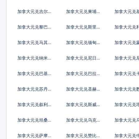
德
代币
第纳尔
加拿大元兑吉尔吉
加拿大元兑柬埔寨
加拿大元兑
斯斯坦索姆
瑞尔
斯元
加拿大元兑黎巴嫩
加拿大元兑斯里兰
加拿大元兑
镑
卡卢比
亚元
加拿大元兑马其顿
加拿大元兑缅甸元
加拿大元兑
第纳尔
格里克
加拿大元兑纳米比
加拿大元兑尼日利
加拿大元兑
亚元
亚奈拉
瓜科多巴
加拿大元兑巴基斯
加拿大元兑巴拉圭
加拿大元兑
坦卢比
瓜拉尼
里亚尔
加拿大元兑苏丹镑
加拿大元兑圣赫勒
加拿大元兑
拿镑
币
加拿大元兑叙利亚
加拿大元兑斯威士
加拿大元兑
镑
兰里兰吉尼
斯坦索莫尼
加拿大元兑坦桑尼
加拿大元兑乌克兰
加拿大元兑
亚先令
格里夫纳
先令
加拿大元兑萨摩亚
加拿大元兑赞比亚
加拿大元兑