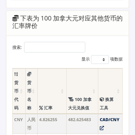
下表为 100 加拿大元对应其他货币的
汇率牌价
搜索:
显示
项数据
货
货
币
币
代
名
100 加拿
换算
码
称
汇率
大元兑换值
工具
CNY
人民
4.826255
482.625483
CAD/CNY
币