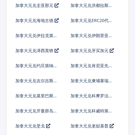
查尔
加拿大元兑圭亚那元
加拿大元兑洪都拉斯伦
皮拉
加拿大元兑海地古德
加拿大元兑ERC20代币
加拿大元兑伊拉克第纳
加拿大元兑伊朗里亚尔
尔
加拿大元兑泽西英镑
加拿大元兑牙买加元
加拿大元兑约旦第纳尔
加拿大元兑肯尼亚先令
加拿大元兑吉尔吉斯斯
加拿大元兑柬埔寨瑞尔
坦索姆
加拿大元兑基里巴斯元
加拿大元兑科摩罗法郎
加拿大元兑开曼群岛元
加拿大元兑科威特第纳
尔
加拿大元兑坚戈
加拿大元兑老挝基普