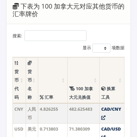
下表为 100 加拿大元对应其他货币的
汇率牌价
搜索:
显示
项数据
货
货
币
币
代
名
100 加拿
换算
码
称
汇率
大元兑换值
工具
CNY
人民
4.826255
482.625483
CAD/CNY
币
USD
美元
0.713803
71.380309
CAD/USD