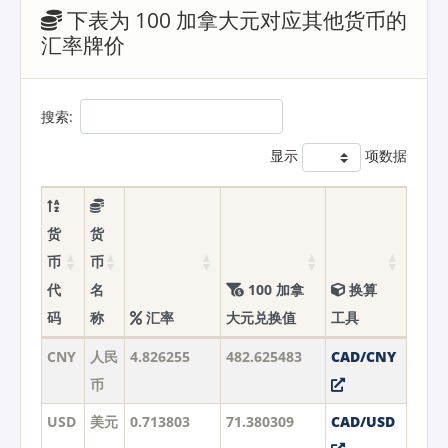
下表为 100 加拿大元对应其他货币的
汇率牌价
搜索:
显示
项数据
货
货
币
币
代
名
100 加拿
换算
码
称
汇率
大元兑换值
工具
CNY
人民
4.826255
482.625483
CAD/CNY
币
USD
美元
0.713803
71.380309
CAD/USD