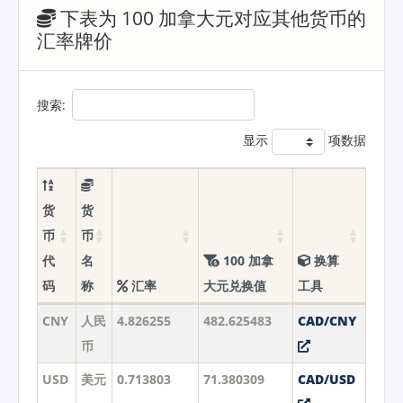
下表为 100 加拿大元对应其他货币的
汇率牌价
搜索:
显示
项数据
货
货
币
币
代
名
100 加拿
换算
码
称
汇率
大元兑换值
工具
CNY
人民
4.826255
482.625483
CAD/CNY
币
USD
美元
0.713803
71.380309
CAD/USD