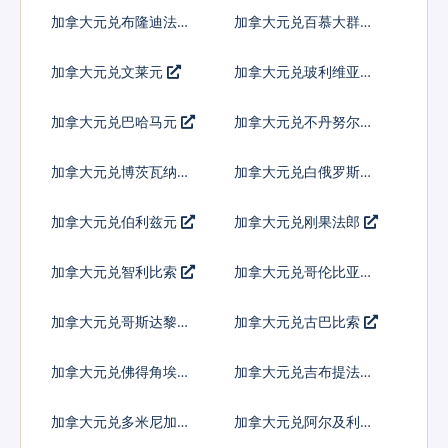
加拿大元兑布隆迪法郎
加拿大元兑百慕大群岛
元
加拿大元兑文莱元
加拿大元兑玻利维亚诺
加拿大元兑巴哈马元
加拿大元兑不丹努尔特
鲁姆
加拿大元兑博茨瓦纳普
加拿大元兑白俄罗斯卢
拉
布
加拿大元兑伯利兹元
加拿大元兑刚果法郎
加拿大元兑智利比索
加拿大元兑哥伦比亚比
索
加拿大元兑哥斯达黎加
加拿大元兑古巴比索
科朗
加拿大元兑佛得角埃斯
加拿大元兑吉布提法郎
库多
加拿大元兑多米尼加比
加拿大元兑阿尔及利亚