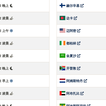
:43 晚上
赫尔辛基
:43 凌晨
达卡
:43 上午
迈阿密
:43 凌晨
都柏林
:43 凌晨
金夏沙
:43 晚上
开普敦
:43 早上
阿姆斯特丹
:43 凌晨
阿布扎比
:43 晚上
阿迪斯阿貝巴