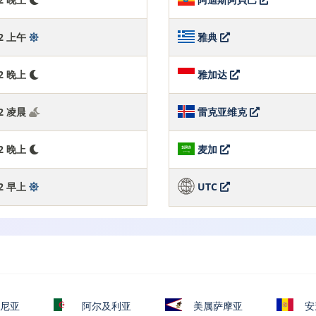
:43 上午
雅典
:43 晚上
雅加达
:43 凌晨
雷克亚维克
:43 晚上
麦加
:43 早上
UTC
尼亚
阿尔及利亚
美属萨摩亚
安