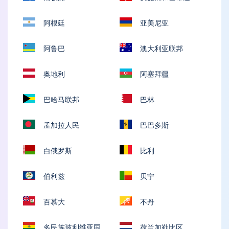
阿根廷
亚美尼亚
阿鲁巴
澳大利亚联邦
奥地利
阿塞拜疆
巴哈马联邦
巴林
孟加拉人民
巴巴多斯
白俄罗斯
比利
伯利兹
贝宁
百慕大
不丹
多民族玻利维亚国
荷兰加勒比区