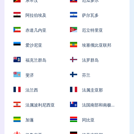
东帝汶
厄瓜多尔
阿拉伯埃及
萨尔瓦多
赤道几内亚
厄立特里亚
爱沙尼亚
埃塞俄比亚联邦
福克兰群岛
法罗群岛
斐济
芬兰
法兰西
法属圭亚那
法属波利尼西亚
法国南部和南极土
地
加蓬
冈比亚