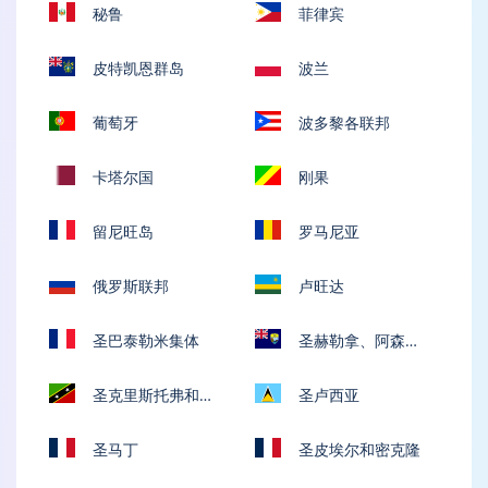
秘鲁
菲律宾
皮特凯恩群岛
波兰
葡萄牙
波多黎各联邦
卡塔尔国
刚果
留尼旺岛
罗马尼亚
俄罗斯联邦
卢旺达
圣巴泰勒米集体
圣赫勒拿、阿森松
和特里斯坦-达库尼亚
圣克里斯托弗和尼
圣卢西亚
维斯联邦
圣马丁
圣皮埃尔和密克隆