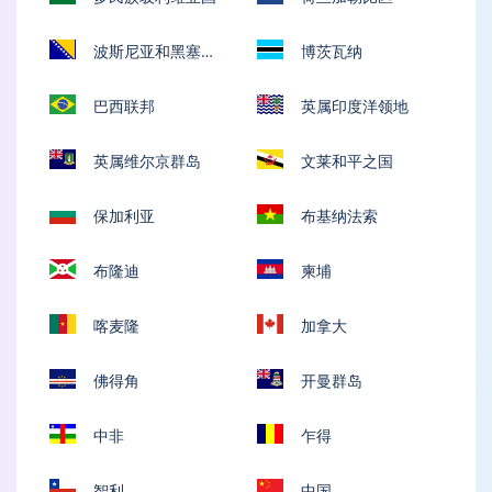
波斯尼亚和黑塞哥
博茨瓦纳
维那
巴西联邦
英属印度洋领地
英属维尔京群岛
文莱和平之国
保加利亚
布基纳法索
布隆迪
柬埔
喀麦隆
加拿大
佛得角
开曼群岛
中非
乍得
智利
中国