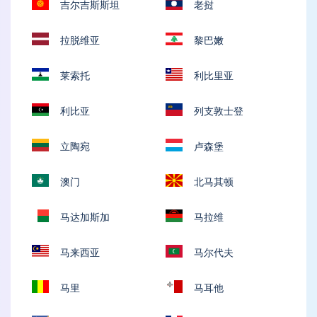
吉尔吉斯斯坦
老挝
拉脱维亚
黎巴嫩
莱索托
利比里亚
利比亚
列支敦士登
立陶宛
卢森堡
澳门
北马其顿
马达加斯加
马拉维
马来西亚
马尔代夫
马里
马耳他