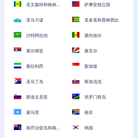
圣文森特和格林纳
萨摩亚独立国
丁斯
圣马力诺
圣多美和普林西比
沙特阿拉伯
塞内加尔
塞尔维亚
塞舌尔
塞拉利昂
新加坡
圣马丁岛
斯洛伐克
斯洛文尼亚
所罗门群岛
索马里
南非
南乔治亚岛和南桑
韩国