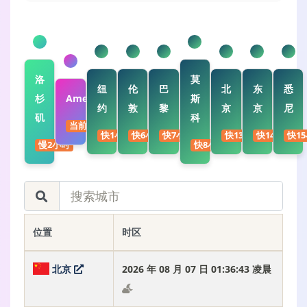
洛
莫
纽
伦
巴
北
东
悉
杉
America/Jamaica
斯
约
敦
黎
京
京
尼
矶
科
当前时区
快1小时
快6小时
快7小时
快13小时
快14小时
快1
慢2小时
快8小时
位置
时区
北京
2026 年 08 月 07 日 01:36:44 凌晨