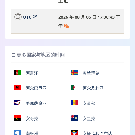
上
UTC
2026 年 08 月 06 日 17:36:44 下
午
更多国家与地区的时间
阿富汗
奥兰群岛
阿尔巴尼亚
阿尔及利亚
美属萨摩亚
安道尔
安哥拉
安圭拉
南极洲
安提瓜和巴布达