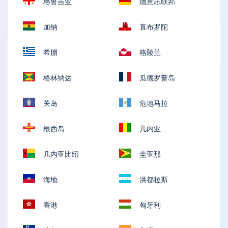
格鲁吉亚
德意志联邦
加纳
直布罗陀
希腊
格陵兰
格林纳达
瓜德罗普岛
关岛
危地马拉
根西岛
几内亚
几内亚比绍
圭亚那
海地
洪都拉斯
香港
匈牙利