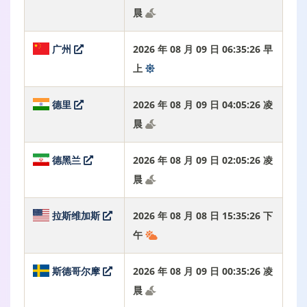
晨
广州
2026 年 08 月 09 日 06:35:27 早
上
德里
2026 年 08 月 09 日 04:05:27 凌
晨
德黑兰
2026 年 08 月 09 日 02:05:27 凌
晨
拉斯维加斯
2026 年 08 月 08 日 15:35:27 下
午
斯德哥尔摩
2026 年 08 月 09 日 00:35:27 凌
晨