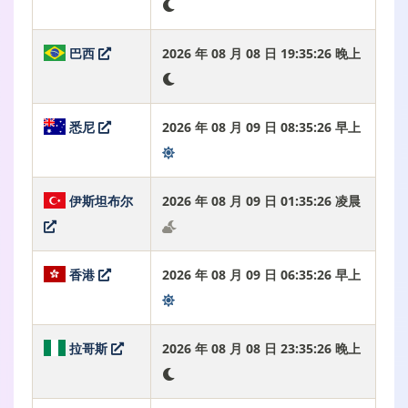
巴西
2026 年 08 月 08 日 19:35:27 晚上
悉尼
2026 年 08 月 09 日 08:35:27 早上
伊斯坦布尔
2026 年 08 月 09 日 01:35:27 凌晨
香港
2026 年 08 月 09 日 06:35:27 早上
拉哥斯
2026 年 08 月 08 日 23:35:27 晚上