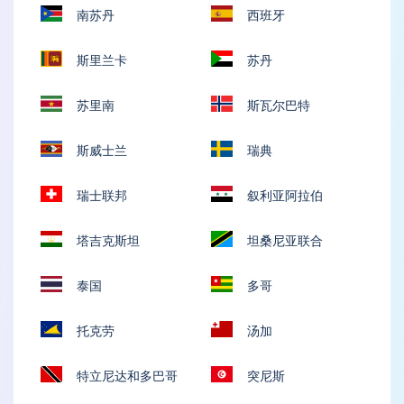
威奇群岛
南苏丹
西班牙
斯里兰卡
苏丹
苏里南
斯瓦尔巴特
斯威士兰
瑞典
瑞士联邦
叙利亚阿拉伯
塔吉克斯坦
坦桑尼亚联合
泰国
多哥
托克劳
汤加
特立尼达和多巴哥
突尼斯