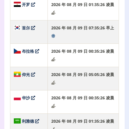
开罗
2026 年 08 月 09 日 01:35:27 凌晨
首尔
2026 年 08 月 09 日 07:35:27 早上
布拉格
2026 年 08 月 09 日 00:35:27 凌晨
仰光
2026 年 08 月 09 日 05:05:27 凌晨
华沙
2026 年 08 月 09 日 00:35:27 凌晨
利雅德
2026 年 08 月 09 日 01:35:27 凌晨