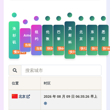
洛
莫
纽
伦
巴
北
东
悉
杉
America/St_Lucia
斯
约
敦
黎
京
京
尼
矶
科
当前时区
当前时区
快5小时
快6小时
快12小时
快13小时
快1
慢3小时
快7小时
位置
时区
北京
2026 年 08 月 09 日 06:35:27 早上