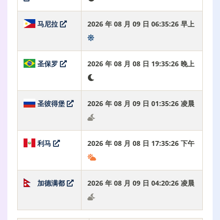
马尼拉
2026 年 08 月 09 日 06:35:27 早上
圣保罗
2026 年 08 月 08 日 19:35:27 晚上
圣彼得堡
2026 年 08 月 09 日 01:35:27 凌晨
利马
2026 年 08 月 08 日 17:35:27 下午
加德满都
2026 年 08 月 09 日 04:20:27 凌晨