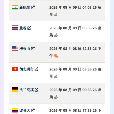
新德里
2026 年 08 月 09 日 04:05:27 凌
晨
曼谷
2026 年 08 月 09 日 05:35:27 凌
晨
檀香山
2026 年 08 月 08 日 12:35:27 下
午
胡志明市
2026 年 08 月 09 日 05:35:27 凌
晨
法兰克福
2026 年 08 月 09 日 00:35:27 凌
晨
波哥大
2026 年 08 月 08 日 17:35:27 下