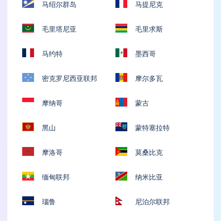
马绍尔群岛
马提尼克
毛里塔尼亚
毛里求斯
马约特
墨西哥
密克罗尼西亚联邦
摩尔多瓦
摩纳哥
蒙古
黑山
蒙特塞拉特
摩洛哥
莫桑比克
缅甸联邦
纳米比亚
瑙鲁
尼泊尔联邦