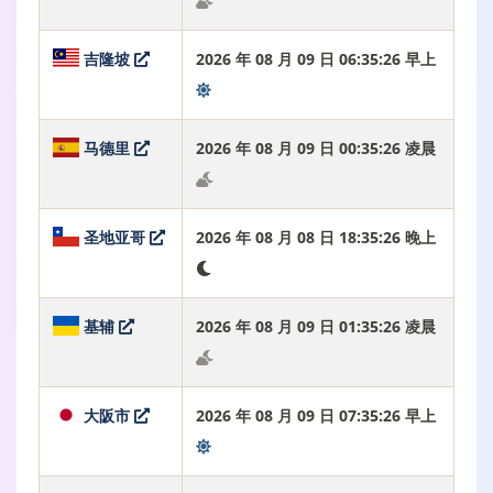
吉隆坡
2026 年 08 月 09 日 06:35:27 早上
马德里
2026 年 08 月 09 日 00:35:27 凌晨
圣地亚哥
2026 年 08 月 08 日 18:35:27 晚上
基辅
2026 年 08 月 09 日 01:35:27 凌晨
大阪市
2026 年 08 月 09 日 07:35:27 早上