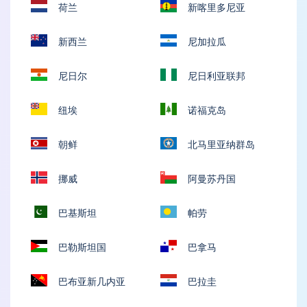
荷兰
新喀里多尼亚
新西兰
尼加拉瓜
尼日尔
尼日利亚联邦
纽埃
诺福克岛
朝鲜
北马里亚纳群岛
挪威
阿曼苏丹国
巴基斯坦
帕劳
巴勒斯坦国
巴拿马
巴布亚新几内亚
巴拉圭