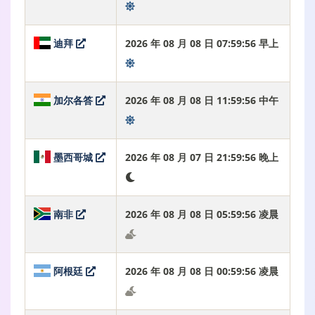
迪拜
2026 年 08 月 08 日 07:59:57 早上
加尔各答
2026 年 08 月 08 日 11:59:57 中午
墨西哥城
2026 年 08 月 07 日 21:59:57 晚上
南非
2026 年 08 月 08 日 05:59:57 凌晨
阿根廷
2026 年 08 月 08 日 00:59:57 凌晨