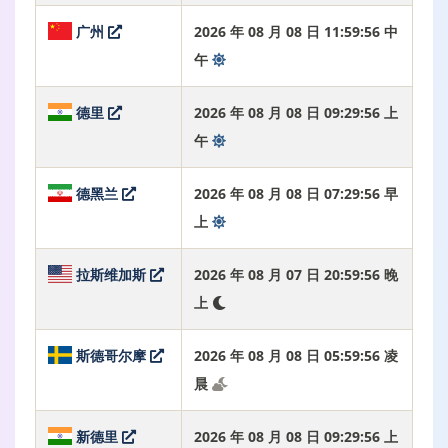
广州
2026 年 08 月 08 日 11:59:57 中
午
德里
2026 年 08 月 08 日 09:29:57 上
午
德黑兰
2026 年 08 月 08 日 07:29:57 早
上
拉斯维加斯
2026 年 08 月 07 日 20:59:57 晚
上
斯德哥尔摩
2026 年 08 月 08 日 05:59:57 凌
晨
新德里
2026 年 08 月 08 日 09:29:57 上