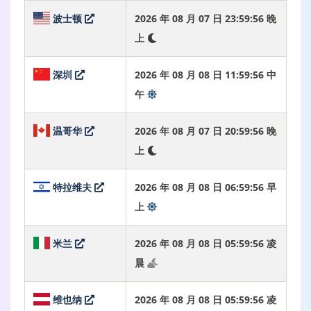
波士顿
2026 年 08 月 07 日 23:59:57 晚
上
深圳
2026 年 08 月 08 日 11:59:57 中
午
温哥华
2026 年 08 月 07 日 20:59:57 晚
上
特拉维夫
2026 年 08 月 08 日 06:59:57 早
上
米兰
2026 年 08 月 08 日 05:59:57 凌
晨
维也纳
2026 年 08 月 08 日 05:59:57 凌