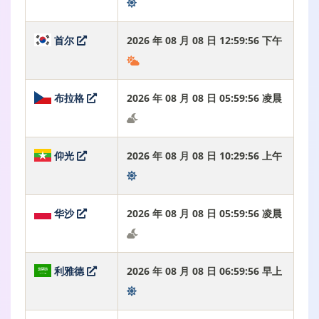
首尔
2026 年 08 月 08 日 12:59:57 下午
布拉格
2026 年 08 月 08 日 05:59:57 凌晨
仰光
2026 年 08 月 08 日 10:29:57 上午
华沙
2026 年 08 月 08 日 05:59:57 凌晨
利雅德
2026 年 08 月 08 日 06:59:57 早上