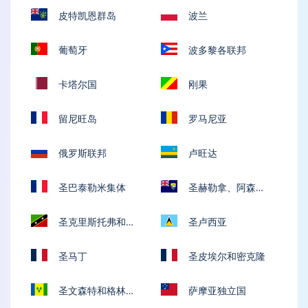
皮特凯恩群岛
波兰
葡萄牙
波多黎各联邦
卡塔尔国
刚果
留尼旺岛
罗马尼亚
俄罗斯联邦
卢旺达
圣巴泰勒米集体
圣赫勒拿、阿森松
和特里斯坦-达库尼亚
圣克里斯托弗和尼
圣卢西亚
维斯联邦
圣马丁
圣皮埃尔和密克隆
圣文森特和格林纳
萨摩亚独立国