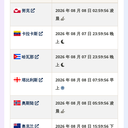
努克
2026 年 08 月 08 日 02:59:57 凌
晨
卡拉卡斯
2026 年 08 月 07 日 23:59:57 晚
上
哈瓦那
2026 年 08 月 07 日 23:59:57 晚
上
塔比利斯
2026 年 08 月 08 日 07:59:57 早
上
奥斯陆
2026 年 08 月 08 日 05:59:57 凌
晨
奥克兰
2026 年 08 月 08 日 15:59:57 下