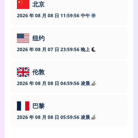
北京
2026 年 08 月 08 日 11:59:57 中午
纽约
2026 年 08 月 07 日 23:59:57 晚上
伦敦
2026 年 08 月 08 日 04:59:57 凌晨
巴黎
2026 年 08 月 08 日 05:59:57 凌晨