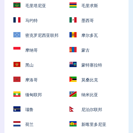
毛里塔尼亚
毛里求斯
马约特
墨西哥
密克罗尼西亚联邦
摩尔多瓦
摩纳哥
蒙古
黑山
蒙特塞拉特
摩洛哥
莫桑比克
缅甸联邦
纳米比亚
瑙鲁
尼泊尔联邦
荷兰
新喀里多尼亚