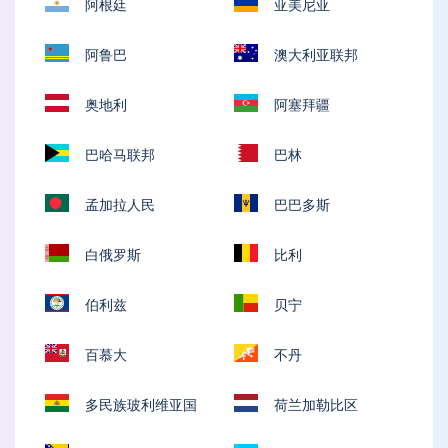
阿根廷
亚美尼亚
阿鲁巴
澳大利亚联邦
奥地利
阿塞拜疆
巴哈马联邦
巴林
孟加拉人民
巴巴多斯
白俄罗斯
比利
伯利兹
贝宁
百慕大
不丹
多民族玻利维亚国
荷兰加勒比区