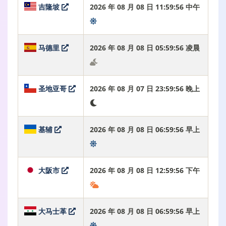
吉隆坡
2026 年 08 月 08 日 11:59:57 中午
马德里
2026 年 08 月 08 日 05:59:57 凌晨
圣地亚哥
2026 年 08 月 07 日 23:59:57 晚上
基辅
2026 年 08 月 08 日 06:59:57 早上
大阪市
2026 年 08 月 08 日 12:59:57 下午
大马士革
2026 年 08 月 08 日 06:59:57 早上