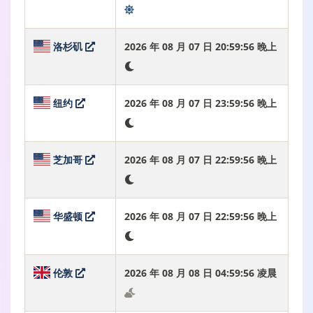
洛杉矶
2026 年 08 月 07 日 20:59:57 晚上
纽约
2026 年 08 月 07 日 23:59:57 晚上
芝加哥
2026 年 08 月 07 日 22:59:57 晚上
华盛顿
2026 年 08 月 07 日 22:59:57 晚上
伦敦
2026 年 08 月 08 日 04:59:57 凌晨