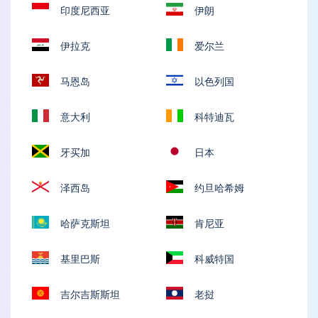
印度尼西亚
伊朗
伊拉克
爱尔兰
马恩岛
以色列国
意大利
科特迪瓦
牙买加
日本
泽西岛
约旦哈希姆
哈萨克斯坦
肯尼亚
基里巴斯
科威特国
吉尔吉斯斯坦
老挝