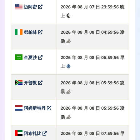
迈阿密
2026 年 08 月 07 日 23:59:57 晚
上
都柏林
2026 年 08 月 08 日 04:59:57 凌
晨
金夏沙
2026 年 08 月 08 日 06:59:57 早
上
开普敦
2026 年 08 月 08 日 05:59:57 凌
晨
阿姆斯特丹
2026 年 08 月 08 日 05:59:57 凌
晨
阿布扎比
2026 年 08 月 08 日 07:59:57 早