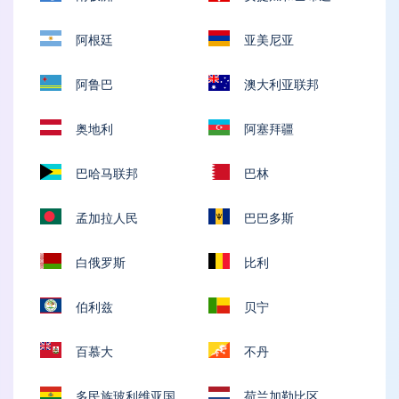
阿根廷
亚美尼亚
阿鲁巴
澳大利亚联邦
奥地利
阿塞拜疆
巴哈马联邦
巴林
孟加拉人民
巴巴多斯
白俄罗斯
比利
伯利兹
贝宁
百慕大
不丹
多民族玻利维亚国
荷兰加勒比区