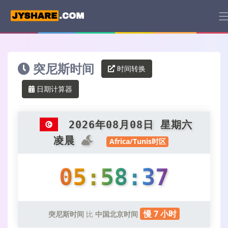
突尼斯时间
时间转换
日期计算器
2026年08月08日 星期六
凌晨
Africa/Tunis时区
05:58:38
慢 7 小时
突尼斯时间
比
中国北京时间