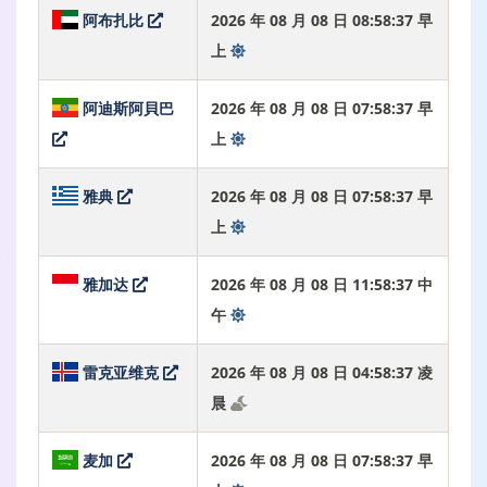
阿布扎比
2026 年 08 月 08 日 08:58:38 早
上
阿迪斯阿貝巴
2026 年 08 月 08 日 07:58:38 早
上
雅典
2026 年 08 月 08 日 07:58:38 早
上
雅加达
2026 年 08 月 08 日 11:58:38 中
午
雷克亚维克
2026 年 08 月 08 日 04:58:38 凌
晨
麦加
2026 年 08 月 08 日 07:58:38 早