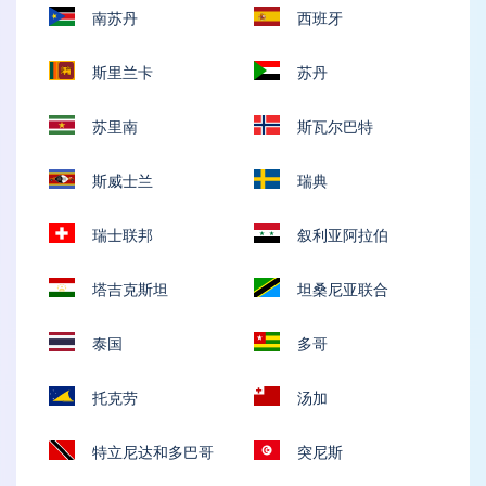
威奇群岛
南苏丹
西班牙
斯里兰卡
苏丹
苏里南
斯瓦尔巴特
斯威士兰
瑞典
瑞士联邦
叙利亚阿拉伯
塔吉克斯坦
坦桑尼亚联合
泰国
多哥
托克劳
汤加
特立尼达和多巴哥
突尼斯