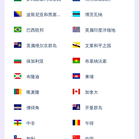
波斯尼亚和黑塞哥
博茨瓦纳
维那
巴西联邦
英属印度洋领地
英属维尔京群岛
文莱和平之国
保加利亚
布基纳法索
布隆迪
柬埔
喀麦隆
加拿大
佛得角
开曼群岛
中非
乍得
智利
中国