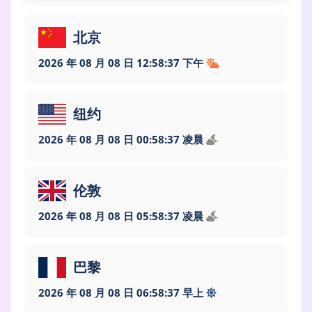
北京
2026 年 08 月 08 日 12:58:38 下午
纽约
2026 年 08 月 08 日 00:58:38 凌晨
伦敦
2026 年 08 月 08 日 05:58:38 凌晨
巴黎
2026 年 08 月 08 日 06:58:38 早上