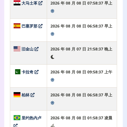
大马士革
2026 年 08 月 08 日 07:58:38 早上
巴塞罗那
2026 年 08 月 08 日 06:58:38 早上
旧金山
2026 年 08 月 07 日 21:58:38 晚上
卡拉奇
2026 年 08 月 08 日 09:58:38 上午
柏林
2026 年 08 月 08 日 06:58:38 早上
里约热内卢
2026 年 08 月 08 日 01:58:38 凌晨