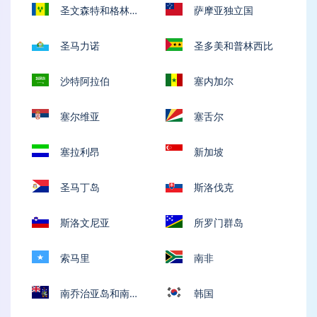
圣文森特和格林纳
萨摩亚独立国
丁斯
圣马力诺
圣多美和普林西比
沙特阿拉伯
塞内加尔
塞尔维亚
塞舌尔
塞拉利昂
新加坡
圣马丁岛
斯洛伐克
斯洛文尼亚
所罗门群岛
索马里
南非
南乔治亚岛和南桑
韩国