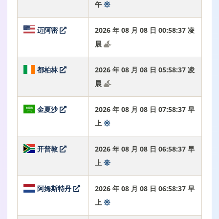
午
迈阿密
2026 年 08 月 08 日 00:58:38 凌
晨
都柏林
2026 年 08 月 08 日 05:58:38 凌
晨
金夏沙
2026 年 08 月 08 日 07:58:38 早
上
开普敦
2026 年 08 月 08 日 06:58:38 早
上
阿姆斯特丹
2026 年 08 月 08 日 06:58:38 早
上