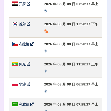
开罗
2026 年 08 月 08 日 07:58:38 早上
首尔
2026 年 08 月 08 日 13:58:38 下午
布拉格
2026 年 08 月 08 日 06:58:38 早上
仰光
2026 年 08 月 08 日 11:28:38 上午
华沙
2026 年 08 月 08 日 06:58:38 早上
利雅德
2026 年 08 月 08 日 07:58:38 早上