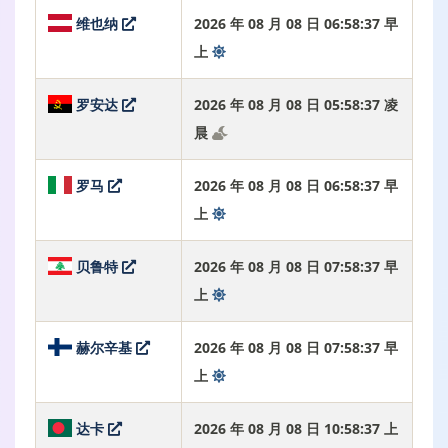
维也纳
2026 年 08 月 08 日 06:58:38 早
上
罗安达
2026 年 08 月 08 日 05:58:38 凌
晨
罗马
2026 年 08 月 08 日 06:58:38 早
上
贝鲁特
2026 年 08 月 08 日 07:58:38 早
上
赫尔辛基
2026 年 08 月 08 日 07:58:38 早
上
达卡
2026 年 08 月 08 日 10:58:38 上