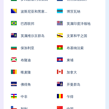
波斯尼亚和黑塞哥
博茨瓦纳
维那
巴西联邦
英属印度洋领地
英属维尔京群岛
文莱和平之国
保加利亚
布基纳法索
布隆迪
柬埔
喀麦隆
加拿大
佛得角
开曼群岛
中非
乍得
智利
中国