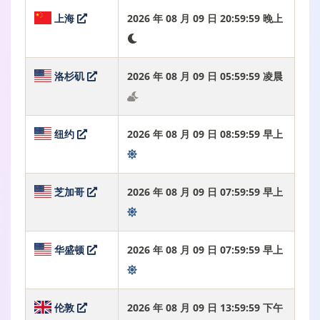
上海
2026 年 08 月 09 日 21:00:00 晚上
洛杉矶
2026 年 08 月 09 日 06:00:00 早上
纽约
2026 年 08 月 09 日 09:00:00 上午
芝加哥
2026 年 08 月 09 日 08:00:00 早上
华盛顿
2026 年 08 月 09 日 08:00:00 早上
伦敦
2026 年 08 月 09 日 14:00:00 下午