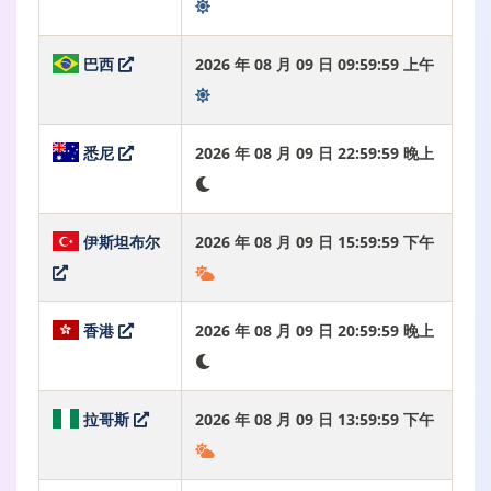
巴西
2026 年 08 月 09 日 10:00:00 上午
悉尼
2026 年 08 月 09 日 23:00:00 晚上
伊斯坦布尔
2026 年 08 月 09 日 16:00:00 下午
香港
2026 年 08 月 09 日 21:00:00 晚上
拉哥斯
2026 年 08 月 09 日 14:00:00 下午