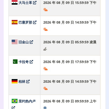
大马士革
2026 年 08 月 09 日 16:00:00 下午
巴塞罗那
2026 年 08 月 09 日 15:00:00 下午
旧金山
2026 年 08 月 09 日 06:00:00 早上
卡拉奇
2026 年 08 月 09 日 18:00:00 晚上
柏林
2026 年 08 月 09 日 15:00:00 下午
里约热内卢
2026 年 08 月 09 日 10:00:00 上午