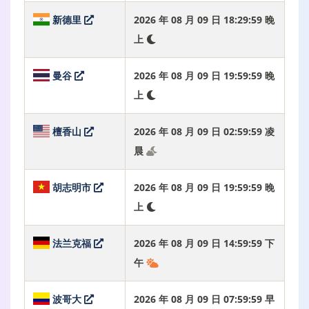
新德里
2026 年 08 月 09 日 18:30:00 晚
上
曼谷
2026 年 08 月 09 日 20:00:00 晚
上
檀香山
2026 年 08 月 09 日 03:00:00 凌
晨
胡志明市
2026 年 08 月 09 日 20:00:00 晚
上
法兰克福
2026 年 08 月 09 日 15:00:00 下
午
波哥大
2026 年 08 月 09 日 08:00:00 早