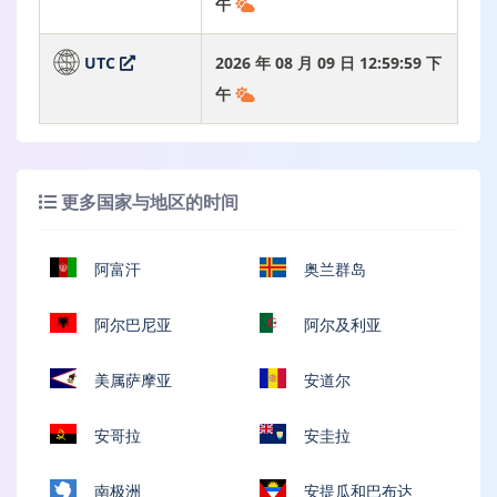
午
UTC
2026 年 08 月 09 日 13:00:00 下
午
更多国家与地区的时间
阿富汗
奥兰群岛
阿尔巴尼亚
阿尔及利亚
美属萨摩亚
安道尔
安哥拉
安圭拉
南极洲
安提瓜和巴布达