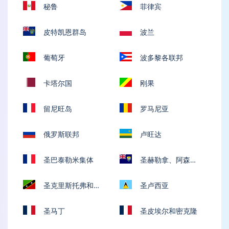
秘鲁
菲律宾
皮特凯恩群岛
波兰
葡萄牙
波多黎各联邦
卡塔尔国
刚果
留尼旺岛
罗马尼亚
俄罗斯联邦
卢旺达
圣巴泰勒米集体
圣赫勒拿、阿森松
和特里斯坦-达库尼亚
圣克里斯托弗和尼
圣卢西亚
维斯联邦
圣马丁
圣皮埃尔和密克隆