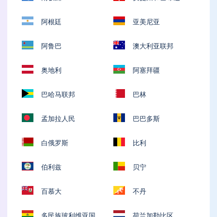
阿根廷
亚美尼亚
阿鲁巴
澳大利亚联邦
奥地利
阿塞拜疆
巴哈马联邦
巴林
孟加拉人民
巴巴多斯
白俄罗斯
比利
伯利兹
贝宁
百慕大
不丹
多民族玻利维亚国
荷兰加勒比区