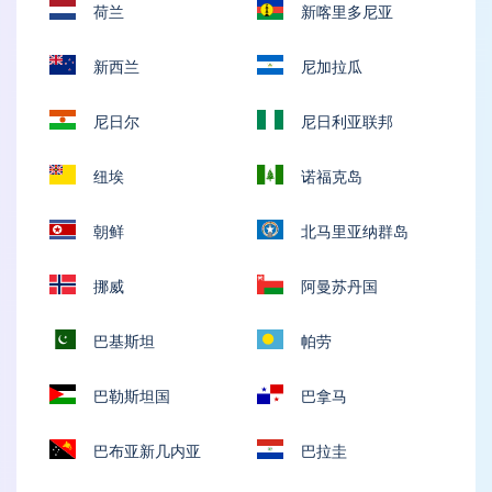
荷兰
新喀里多尼亚
新西兰
尼加拉瓜
尼日尔
尼日利亚联邦
纽埃
诺福克岛
朝鲜
北马里亚纳群岛
挪威
阿曼苏丹国
巴基斯坦
帕劳
巴勒斯坦国
巴拿马
巴布亚新几内亚
巴拉圭