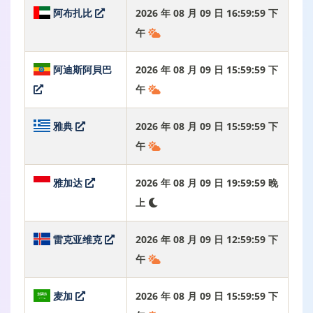
阿布扎比
2026 年 08 月 09 日 17:00:00 下
午
阿迪斯阿貝巴
2026 年 08 月 09 日 16:00:00 下
午
雅典
2026 年 08 月 09 日 16:00:00 下
午
雅加达
2026 年 08 月 09 日 20:00:00 晚
上
雷克亚维克
2026 年 08 月 09 日 13:00:00 下
午
麦加
2026 年 08 月 09 日 16:00:00 下