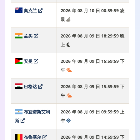
奥克兰
2026 年 08 月 10 日 01:00:00 凌
晨
孟买
2026 年 08 月 09 日 18:30:00 晚
上
安曼
2026 年 08 月 09 日 16:00:00 下
午
巴格达
2026 年 08 月 09 日 16:00:00 下
午
布宜诺斯艾利
2026 年 08 月 09 日 10:00:00 上
斯
午
布鲁塞尔
2026 年 08 月 09 日 15:00:00 下