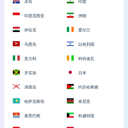
冰岛
印度
印度尼西亚
伊朗
伊拉克
爱尔兰
马恩岛
以色列国
意大利
科特迪瓦
牙买加
日本
泽西岛
约旦哈希姆
哈萨克斯坦
肯尼亚
基里巴斯
科威特国