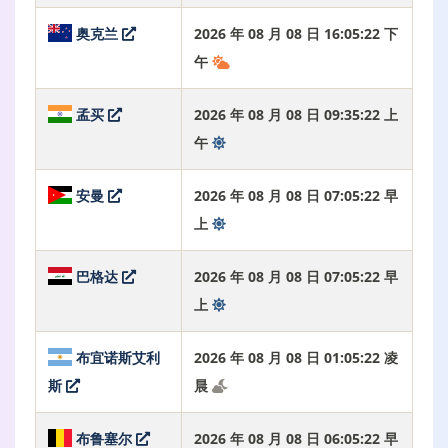
奥克兰
2026 年 08 月 08 日 16:05:22 下
午
孟买
2026 年 08 月 08 日 09:35:22 上
午
安曼
2026 年 08 月 08 日 07:05:22 早
上
巴格达
2026 年 08 月 08 日 07:05:22 早
上
布宜诺斯艾利
2026 年 08 月 08 日 01:05:22 凌
斯
晨
布鲁塞尔
2026 年 08 月 08 日 06:05:22 早