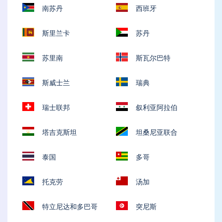
威奇群岛
南苏丹
西班牙
斯里兰卡
苏丹
苏里南
斯瓦尔巴特
斯威士兰
瑞典
瑞士联邦
叙利亚阿拉伯
塔吉克斯坦
坦桑尼亚联合
泰国
多哥
托克劳
汤加
特立尼达和多巴哥
突尼斯