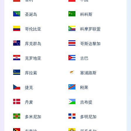
圣诞岛
科科斯
哥伦比亚
科摩罗联盟
库克群岛
哥斯达黎加
克罗地亚
古巴
库拉索
塞浦路斯
捷克
刚果
丹麦
吉布提
多米尼加
多明尼加