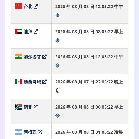
台北
2026 年 08 月 08 日 12:05:22 中午
迪拜
2026 年 08 月 08 日 08:05:22 早上
加尔各答
2026 年 08 月 08 日 12:05:22 中午
墨西哥城
2026 年 08 月 07 日 22:05:22 晚上
南非
2026 年 08 月 08 日 06:05:22 早上
阿根廷
2026 年 08 月 08 日 01:05:22 凌晨