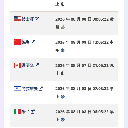
上
波士顿
2026 年 08 月 08 日 00:05:22 凌
晨
深圳
2026 年 08 月 08 日 12:05:22 中
午
温哥华
2026 年 08 月 07 日 21:05:22 晚
上
特拉维夫
2026 年 08 月 08 日 07:05:22 早
上
米兰
2026 年 08 月 08 日 06:05:22 早
上