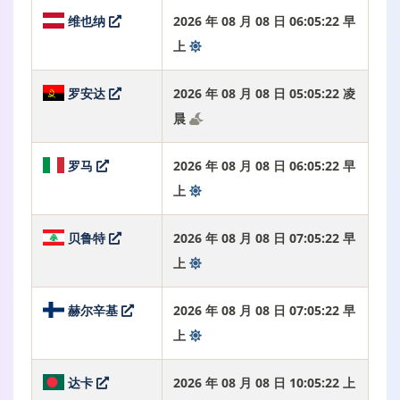
维也纳
2026 年 08 月 08 日 06:05:22 早
上
罗安达
2026 年 08 月 08 日 05:05:22 凌
晨
罗马
2026 年 08 月 08 日 06:05:22 早
上
贝鲁特
2026 年 08 月 08 日 07:05:22 早
上
赫尔辛基
2026 年 08 月 08 日 07:05:22 早
上
达卡
2026 年 08 月 08 日 10:05:22 上