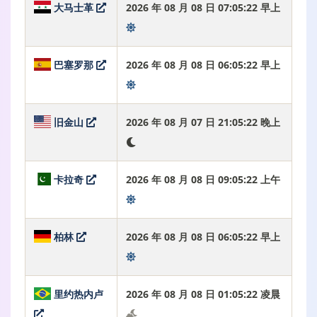
大马士革
2026 年 08 月 08 日 07:05:22 早上
巴塞罗那
2026 年 08 月 08 日 06:05:22 早上
旧金山
2026 年 08 月 07 日 21:05:22 晚上
卡拉奇
2026 年 08 月 08 日 09:05:22 上午
柏林
2026 年 08 月 08 日 06:05:22 早上
里约热内卢
2026 年 08 月 08 日 01:05:22 凌晨