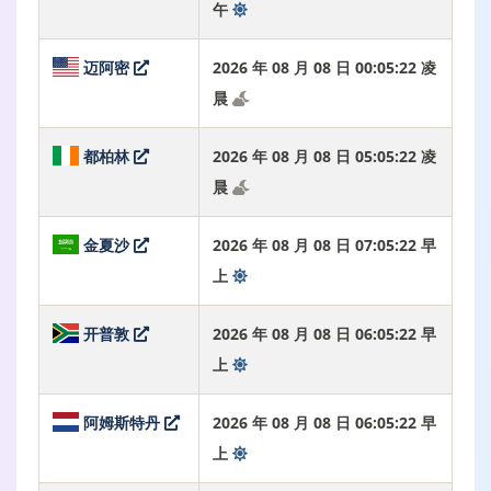
午
迈阿密
2026 年 08 月 08 日 00:05:22 凌
晨
都柏林
2026 年 08 月 08 日 05:05:22 凌
晨
金夏沙
2026 年 08 月 08 日 07:05:22 早
上
开普敦
2026 年 08 月 08 日 06:05:22 早
上
阿姆斯特丹
2026 年 08 月 08 日 06:05:22 早
上