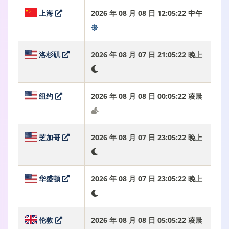
上海
2026 年 08 月 08 日 12:05:22 中午
洛杉矶
2026 年 08 月 07 日 21:05:22 晚上
纽约
2026 年 08 月 08 日 00:05:22 凌晨
芝加哥
2026 年 08 月 07 日 23:05:22 晚上
华盛顿
2026 年 08 月 07 日 23:05:22 晚上
伦敦
2026 年 08 月 08 日 05:05:22 凌晨