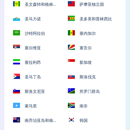
圣文森特和格林纳
萨摩亚独立国
丁斯
圣马力诺
圣多美和普林西比
沙特阿拉伯
塞内加尔
塞尔维亚
塞舌尔
塞拉利昂
新加坡
圣马丁岛
斯洛伐克
斯洛文尼亚
所罗门群岛
索马里
南非
南乔治亚岛和南桑
韩国