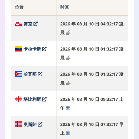
位置
时区
努克
2026 年 08 月 10 日 04:32:18 凌
晨
卡拉卡斯
2026 年 08 月 10 日 01:32:18 凌
晨
哈瓦那
2026 年 08 月 10 日 01:32:18 凌
晨
塔比利斯
2026 年 08 月 10 日 09:32:18 上
午
奥斯陆
2026 年 08 月 10 日 07:32:18 早
上