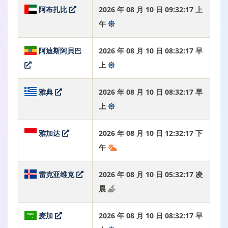
阿布扎比
2026 年 08 月 10 日 09:32:18 上
午
阿迪斯阿貝巴
2026 年 08 月 10 日 08:32:18 早
上
雅典
2026 年 08 月 10 日 08:32:18 早
上
雅加达
2026 年 08 月 10 日 12:32:18 下
午
雷克亚维克
2026 年 08 月 10 日 05:32:18 凌
晨
麦加
2026 年 08 月 10 日 08:32:18 早