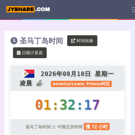
圣马丁岛时间
时间转换
日期计算器
2026年08月10日 星期一
凌晨
America/Lower_Princes时区
01:32:18
慢 12 小时
圣马丁岛时间
比
中国北京时间