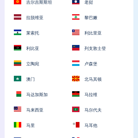
吉尔吉斯斯坦
老挝
拉脱维亚
黎巴嫩
莱索托
利比里亚
利比亚
列支敦士登
立陶宛
卢森堡
澳门
北马其顿
马达加斯加
马拉维
马来西亚
马尔代夫
马里
马耳他