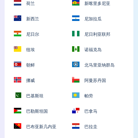
荷兰
新喀里多尼亚
新西兰
尼加拉瓜
尼日尔
尼日利亚联邦
纽埃
诺福克岛
朝鲜
北马里亚纳群岛
挪威
阿曼苏丹国
巴基斯坦
帕劳
巴勒斯坦国
巴拿马
巴布亚新几内亚
巴拉圭