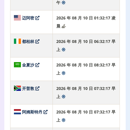
午
迈阿密
2026 年 08 月 10 日 01:32:18 凌
晨
都柏林
2026 年 08 月 10 日 06:32:18 早
上
金夏沙
2026 年 08 月 10 日 08:32:18 早
上
开普敦
2026 年 08 月 10 日 07:32:18 早
上
阿姆斯特丹
2026 年 08 月 10 日 07:32:18 早
上