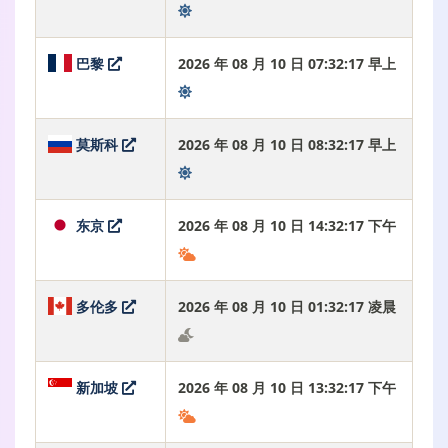
巴黎
2026 年 08 月 10 日 07:32:18 早上
莫斯科
2026 年 08 月 10 日 08:32:18 早上
东京
2026 年 08 月 10 日 14:32:18 下午
多伦多
2026 年 08 月 10 日 01:32:18 凌晨
新加坡
2026 年 08 月 10 日 13:32:18 下午