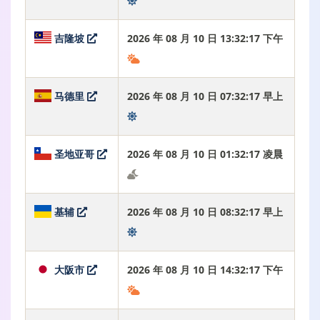
吉隆坡
2026 年 08 月 10 日 13:32:18 下午
马德里
2026 年 08 月 10 日 07:32:18 早上
圣地亚哥
2026 年 08 月 10 日 01:32:18 凌晨
基辅
2026 年 08 月 10 日 08:32:18 早上
大阪市
2026 年 08 月 10 日 14:32:18 下午