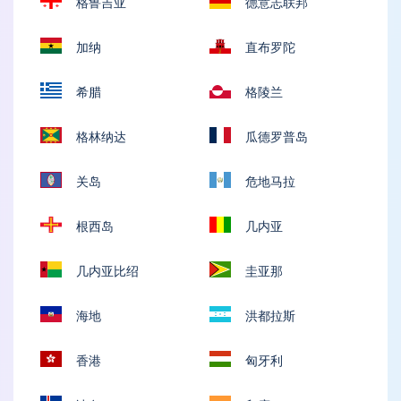
格鲁吉亚
德意志联邦
加纳
直布罗陀
希腊
格陵兰
格林纳达
瓜德罗普岛
关岛
危地马拉
根西岛
几内亚
几内亚比绍
圭亚那
海地
洪都拉斯
香港
匈牙利