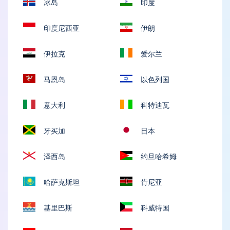
冰岛
印度
印度尼西亚
伊朗
伊拉克
爱尔兰
马恩岛
以色列国
意大利
科特迪瓦
牙买加
日本
泽西岛
约旦哈希姆
哈萨克斯坦
肯尼亚
基里巴斯
科威特国