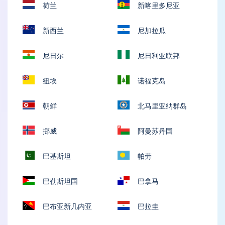
荷兰
新喀里多尼亚
新西兰
尼加拉瓜
尼日尔
尼日利亚联邦
纽埃
诺福克岛
朝鲜
北马里亚纳群岛
挪威
阿曼苏丹国
巴基斯坦
帕劳
巴勒斯坦国
巴拿马
巴布亚新几内亚
巴拉圭