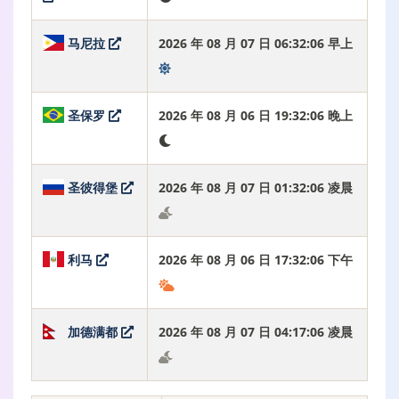
马尼拉
2026 年 08 月 07 日 06:32:07 早上
圣保罗
2026 年 08 月 06 日 19:32:07 晚上
圣彼得堡
2026 年 08 月 07 日 01:32:07 凌晨
利马
2026 年 08 月 06 日 17:32:07 下午
加德满都
2026 年 08 月 07 日 04:17:07 凌晨