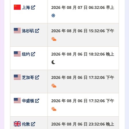
上海
2026 年 08 月 07 日 06:32:07 早上
洛杉矶
2026 年 08 月 06 日 15:32:07 下午
纽约
2026 年 08 月 06 日 18:32:07 晚上
芝加哥
2026 年 08 月 06 日 17:32:07 下午
华盛顿
2026 年 08 月 06 日 17:32:07 下午
伦敦
2026 年 08 月 06 日 23:32:07 晚上