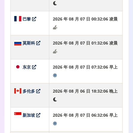
巴黎
2026 年 08 月 07 日 00:32:07 凌晨
莫斯科
2026 年 08 月 07 日 01:32:07 凌晨
东京
2026 年 08 月 07 日 07:32:07 早上
多伦多
2026 年 08 月 06 日 18:32:07 晚上
新加坡
2026 年 08 月 07 日 06:32:07 早上