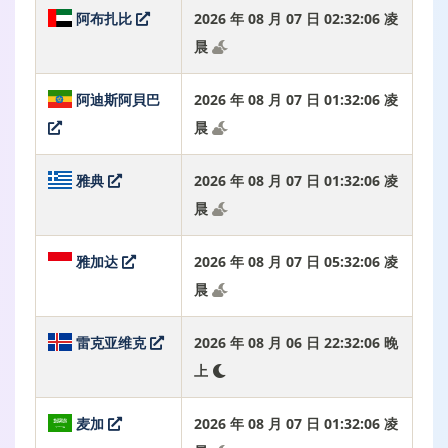
阿布扎比
2026 年 08 月 07 日 02:32:07 凌
晨
阿迪斯阿貝巴
2026 年 08 月 07 日 01:32:07 凌
晨
雅典
2026 年 08 月 07 日 01:32:07 凌
晨
雅加达
2026 年 08 月 07 日 05:32:07 凌
晨
雷克亚维克
2026 年 08 月 06 日 22:32:07 晚
上
麦加
2026 年 08 月 07 日 01:32:07 凌