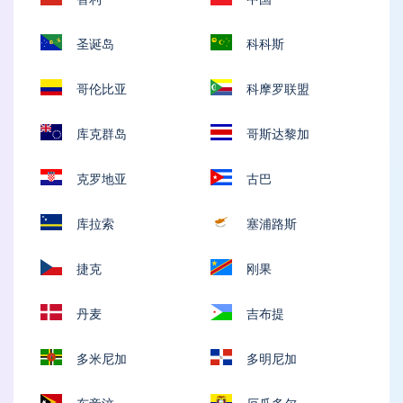
圣诞岛
科科斯
哥伦比亚
科摩罗联盟
库克群岛
哥斯达黎加
克罗地亚
古巴
库拉索
塞浦路斯
捷克
刚果
丹麦
吉布提
多米尼加
多明尼加