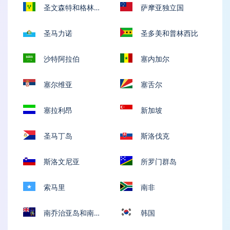
圣文森特和格林纳
萨摩亚独立国
丁斯
圣马力诺
圣多美和普林西比
沙特阿拉伯
塞内加尔
塞尔维亚
塞舌尔
塞拉利昂
新加坡
圣马丁岛
斯洛伐克
斯洛文尼亚
所罗门群岛
索马里
南非
南乔治亚岛和南桑
韩国