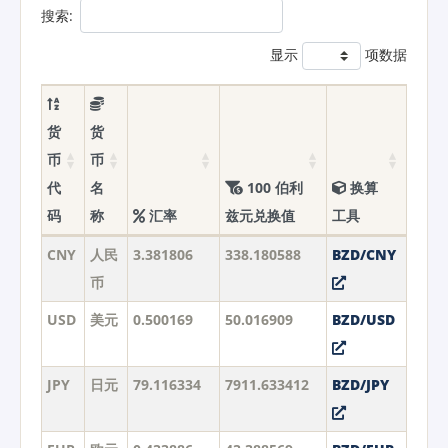
搜索:
显示
项数据
货
货
币
币
代
名
100 伯利
换算
码
称
汇率
兹元兑换值
工具
CNY
人民
3.381806
338.180588
BZD/CNY
币
USD
美元
0.500169
50.016909
BZD/USD
JPY
日元
79.116334
7911.633412
BZD/JPY