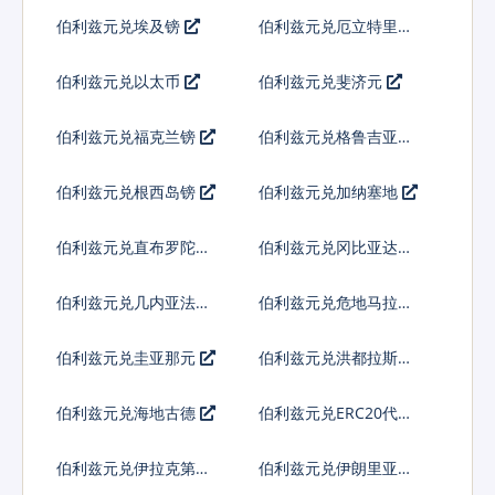
索
伯利兹元兑埃及镑
伯利兹元兑厄立特里亚
纳克法
伯利兹元兑以太币
伯利兹元兑斐济元
伯利兹元兑福克兰镑
伯利兹元兑格鲁吉亚拉
里
伯利兹元兑根西岛镑
伯利兹元兑加纳塞地
伯利兹元兑直布罗陀镑
伯利兹元兑冈比亚达拉
西
伯利兹元兑几内亚法郎
伯利兹元兑危地马拉格
查尔
伯利兹元兑圭亚那元
伯利兹元兑洪都拉斯伦
皮拉
伯利兹元兑海地古德
伯利兹元兑ERC20代币
伯利兹元兑伊拉克第纳
伯利兹元兑伊朗里亚尔