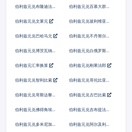
伯利兹元兑布隆迪法郎
伯利兹元兑百慕大群岛
元
伯利兹元兑文莱元
伯利兹元兑玻利维亚诺
伯利兹元兑巴哈马元
伯利兹元兑不丹努尔特
鲁姆
伯利兹元兑博茨瓦纳普
伯利兹元兑白俄罗斯卢
拉
布
伯利兹元汇率换算
伯利兹元兑刚果法郎
伯利兹元兑智利比索
伯利兹元兑哥伦比亚比
索
伯利兹元兑哥斯达黎加
伯利兹元兑古巴比索
科朗
伯利兹元兑佛得角埃斯
伯利兹元兑吉布提法郎
库多
伯利兹元兑多米尼加比
伯利兹元兑阿尔及利亚