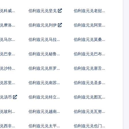
纳尔
先令
兑科威特
伯利兹元兑坚戈
伯利兹元兑老挝基
普
兑摩洛哥
伯利兹元兑列伊
伯利兹元兑阿里亚
里
兑马尔代
伯利兹元兑马拉维
伯利兹元兑莫桑比
亚
克瓦查
克梅蒂卡尔
兑巴拿马
伯利兹元兑秘鲁新
伯利兹元兑巴布亚
索尔
新几内亚基那
兑沙特阿
伯利兹元兑所罗门
伯利兹元兑塞舌尔
群岛元
卢比
兑苏里南
伯利兹元兑南苏丹
伯利兹元兑圣多美
镑
多布拉
元兑汤币
伯利兹元兑特立尼
伯利兹元兑图瓦卢
达多巴哥元
元
兑玻利瓦
伯利兹元兑越南盾
伯利兹元兑瓦努阿
图瓦图
兑西非共
伯利兹元兑太平洋
伯利兹元兑也门里