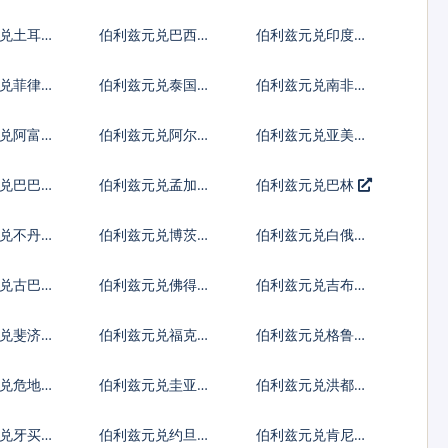
罗提
亚新列伊
兑土耳其
伯利兹元兑巴西雷
伯利兹元兑印度尼
亚尔
西亚卢比
兑菲律宾
伯利兹元兑泰国铢
伯利兹元兑南非兰
特
兑阿富汗
伯利兹元兑阿尔巴
伯利兹元兑亚美尼
尼亚列克
亚德拉姆
兑巴巴多
伯利兹元兑孟加拉
伯利兹元兑巴林
塔卡
兑不丹努
伯利兹元兑博茨瓦
伯利兹元兑白俄罗
姆
纳普拉
斯卢布
兑古巴比
伯利兹元兑佛得角
伯利兹元兑吉布提
埃斯库多
法郎
元兑斐济元
伯利兹元兑福克兰
伯利兹元兑格鲁吉
镑
亚拉里
兑危地马
伯利兹元兑圭亚那
伯利兹元兑洪都拉
尔
元
斯伦皮拉
兑牙买加
伯利兹元兑约旦第
伯利兹元兑肯尼亚