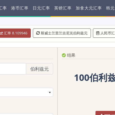
汇率
港币汇率
日元汇率
英镑汇率
加拿大元汇率
韩元
汇率 8.109946
斯威士兰里兰吉尼兑伯利兹元
人民币汇
结果
伯利兹元
100伯利兹