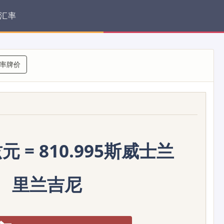
汇率
率牌价
元 = 810.995斯威士兰
里兰吉尼