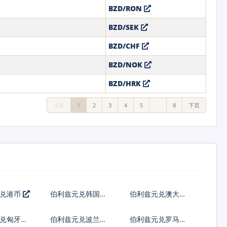
BZD/RON
BZD/SEK
BZD/CHF
BZD/NOK
BZD/HRK
上页
1
2
3
4
5
…
8
下页
元兑港币
伯利兹元兑韩国元
伯利兹元兑澳大利
亚元
兑匈牙利
伯利兹元兑波兰兹
伯利兹元兑罗马尼