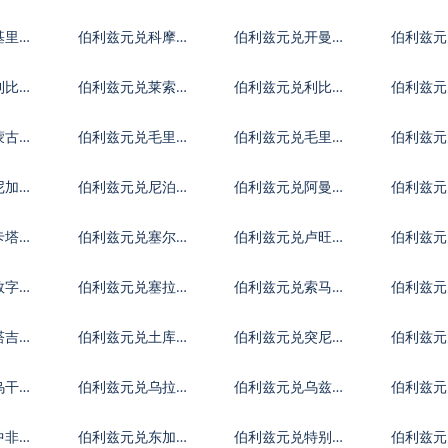
亚尔
镑
元
基里巴
伯利兹元兑科摩罗
伯利兹元兑开曼群
伯利兹元
法郎
岛元
第纳尔
利比里
伯利兹元兑莱索托
伯利兹元兑利比亚
伯利兹元
洛蒂
第纳尔
迪拉姆
蒙古图
伯利兹元兑毛里塔
伯利兹元兑毛里求
伯利兹元
尼亚乌吉亚
斯卢比
夫拉菲
尼加拉
伯利兹元兑尼泊尔
伯利兹元兑阿曼里
伯利兹元
卢比
亚尔
巴波亚
卡塔尔
伯利兹元兑塞尔维
伯利兹元兑卢旺达
伯利兹元
亚第纳尔
法郎
拉伯
数字货
伯利兹元兑塞拉利
伯利兹元兑索马里
伯利兹元
昂
先令
元
塔吉克
伯利兹元兑土库曼
伯利兹元兑突尼斯
伯利兹
斯坦马纳特
第纳尔
乌干达
伯利兹元兑乌拉圭
伯利兹元兑乌兹别
伯利兹元
比索
克斯坦索姆
尔
中非共
伯利兹元兑东加勒
伯利兹元兑特别提
伯利兹元