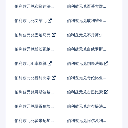
伯利兹元兑布隆迪法郎
伯利兹元兑百慕大群岛
元
伯利兹元兑文莱元
伯利兹元兑玻利维亚诺
伯利兹元兑巴哈马元
伯利兹元兑不丹努尔特
鲁姆
伯利兹元兑博茨瓦纳普
伯利兹元兑白俄罗斯卢
拉
布
伯利兹元汇率换算
伯利兹元兑刚果法郎
伯利兹元兑智利比索
伯利兹元兑哥伦比亚比
索
伯利兹元兑哥斯达黎加
伯利兹元兑古巴比索
科朗
伯利兹元兑佛得角埃斯
伯利兹元兑吉布提法郎
库多
伯利兹元兑多米尼加比
伯利兹元兑阿尔及利亚