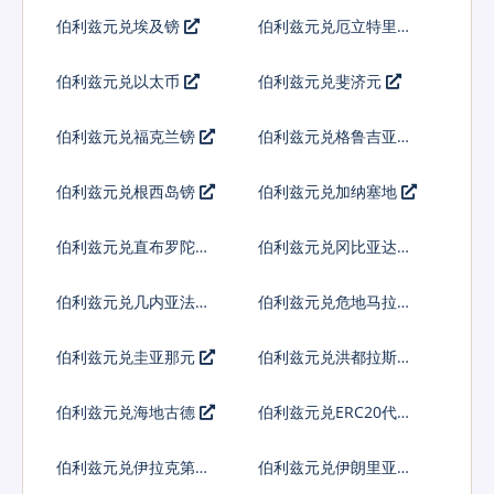
索
伯利兹元兑埃及镑
伯利兹元兑厄立特里亚
纳克法
伯利兹元兑以太币
伯利兹元兑斐济元
伯利兹元兑福克兰镑
伯利兹元兑格鲁吉亚拉
里
伯利兹元兑根西岛镑
伯利兹元兑加纳塞地
伯利兹元兑直布罗陀镑
伯利兹元兑冈比亚达拉
西
伯利兹元兑几内亚法郎
伯利兹元兑危地马拉格
查尔
伯利兹元兑圭亚那元
伯利兹元兑洪都拉斯伦
皮拉
伯利兹元兑海地古德
伯利兹元兑ERC20代币
伯利兹元兑伊拉克第纳
伯利兹元兑伊朗里亚尔