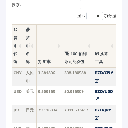
搜索:
显示
项数据
货
货
币
币
代
名
100 伯利
换算
码
称
汇率
兹元兑换值
工具
CNY
人民
3.381806
338.180588
BZD/CNY
币
USD
美元
0.500169
50.016909
BZD/USD
JPY
日元
79.116334
7911.633412
BZD/JPY