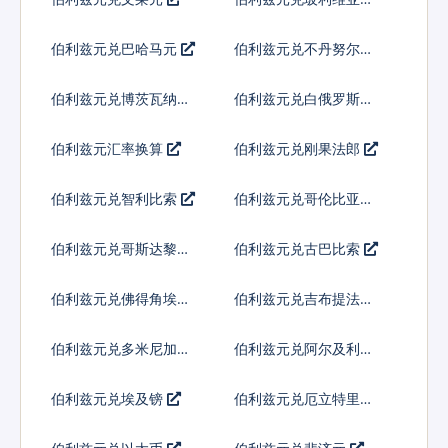
伯利兹元兑巴哈马元
伯利兹元兑不丹努尔特
鲁姆
伯利兹元兑博茨瓦纳普
伯利兹元兑白俄罗斯卢
拉
布
伯利兹元汇率换算
伯利兹元兑刚果法郎
伯利兹元兑智利比索
伯利兹元兑哥伦比亚比
索
伯利兹元兑哥斯达黎加
伯利兹元兑古巴比索
科朗
伯利兹元兑佛得角埃斯
伯利兹元兑吉布提法郎
库多
伯利兹元兑多米尼加比
伯利兹元兑阿尔及利亚
索
伯利兹元兑埃及镑
伯利兹元兑厄立特里亚
纳克法