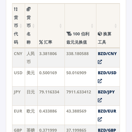
货
货
币
币
代
名
100 伯利
换算
码
称
汇率
兹元兑换值
工具
CNY
人民
3.381806
338.180588
BZD/CNY
币
USD
美元
0.500169
50.016909
BZD/USD
JPY
日元
79.116334
7911.633412
BZD/JPY
EUR
欧元
0.433886
43.388569
BZD/EUR
GBP
英镑
0.371999
37.199865
BZD/GBP