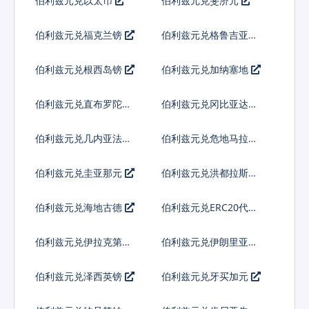
伯利兹元兑以太币
伯利兹元兑斐济元
伯利兹元兑福克兰镑
伯利兹元兑格鲁吉亚拉
里
伯利兹元兑根西岛镑
伯利兹元兑加纳塞地
伯利兹元兑直布罗陀镑
伯利兹元兑冈比亚达拉
西
伯利兹元兑几内亚法郎
伯利兹元兑危地马拉格
查尔
伯利兹元兑圭亚那元
伯利兹元兑洪都拉斯伦
皮拉
伯利兹元兑海地古德
伯利兹元兑ERC20代币
伯利兹元兑伊拉克第纳
伯利兹元兑伊朗里亚尔
尔
伯利兹元兑泽西英镑
伯利兹元兑牙买加元