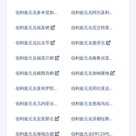
库多
伯利兹元兑多米尼加比
伯利兹元兑阿尔及利亚
索
伯利兹元兑埃及镑
伯利兹元兑厄立特里亚
纳克法
伯利兹元兑以太币
伯利兹元兑斐济元
伯利兹元兑福克兰镑
伯利兹元兑格鲁吉亚拉
里
伯利兹元兑根西岛镑
伯利兹元兑加纳塞地
伯利兹元兑直布罗陀镑
伯利兹元兑冈比亚达拉
西
伯利兹元兑几内亚法郎
伯利兹元兑危地马拉格
查尔
伯利兹元兑圭亚那元
伯利兹元兑洪都拉斯伦
皮拉
伯利兹元兑海地古德
伯利兹元兑ERC20代币