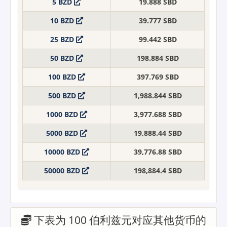
5 BZD
19.888 SBD
10 BZD
39.777 SBD
25 BZD
99.442 SBD
50 BZD
198.884 SBD
100 BZD
397.769 SBD
500 BZD
1,988.844 SBD
1000 BZD
3,977.688 SBD
5000 BZD
19,888.44 SBD
10000 BZD
39,776.88 SBD
50000 BZD
198,884.4 SBD
下表为 100 伯利兹元对应其他货币的