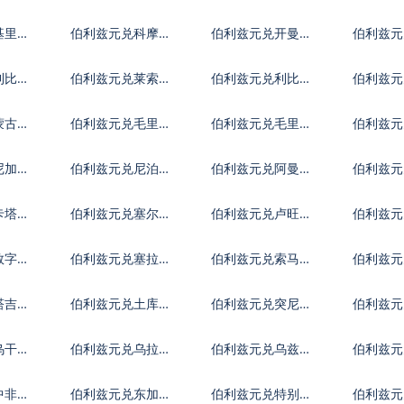
亚尔
镑
元
基里巴
伯利兹元兑科摩罗
伯利兹元兑开曼群
伯利兹元
法郎
岛元
第纳尔
利比里
伯利兹元兑莱索托
伯利兹元兑利比亚
伯利兹元
洛蒂
第纳尔
迪拉姆
蒙古图
伯利兹元兑毛里塔
伯利兹元兑毛里求
伯利兹元
尼亚乌吉亚
斯卢比
夫拉菲
尼加拉
伯利兹元兑尼泊尔
伯利兹元兑阿曼里
伯利兹元
卢比
亚尔
巴波亚
卡塔尔
伯利兹元兑塞尔维
伯利兹元兑卢旺达
伯利兹元
亚第纳尔
法郎
拉伯
数字货
伯利兹元兑塞拉利
伯利兹元兑索马里
伯利兹元
昂
先令
元
塔吉克
伯利兹元兑土库曼
伯利兹元兑突尼斯
伯利兹
斯坦马纳特
第纳尔
乌干达
伯利兹元兑乌拉圭
伯利兹元兑乌兹别
伯利兹元
比索
克斯坦索姆
尔
中非共
伯利兹元兑东加勒
伯利兹元兑特别提
伯利兹元