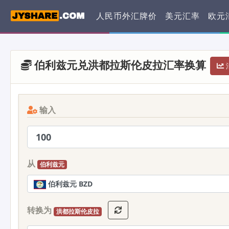
人民币外汇牌价
美元汇率
欧元
伯利兹元兑洪都拉斯伦皮拉汇率换算
汇
输入
从
伯利兹元
伯利兹元 BZD
转换为
洪都拉斯伦皮拉