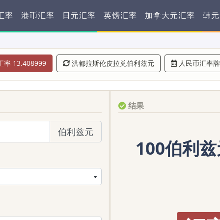
汇率
港币汇率
日元汇率
英镑汇率
加拿大元汇率
韩元
率 13.408999
洪都拉斯伦皮拉兑伯利兹元
人民币汇率牌
结果
伯利兹元
100伯利兹元