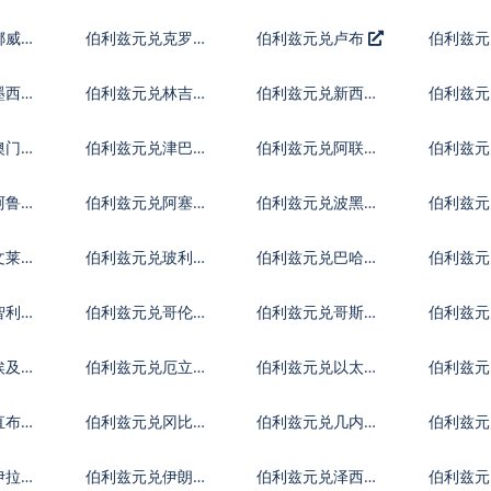
币
朗
福林
挪威克
伯利兹元兑克罗地
伯利兹元兑卢布
伯利兹元
亚库纳
里拉
墨西哥
伯利兹元兑林吉特
伯利兹元兑新西兰
伯利兹元
元
比索
澳门元
伯利兹元兑津巴布
伯利兹元兑阿联酋
伯利兹元
韦币
迪拉姆流通铸币
尼
阿鲁巴
伯利兹元兑阿塞拜
伯利兹元兑波黑马
伯利兹元
疆马纳特
克
斯元
文莱元
伯利兹元兑玻利维
伯利兹元兑巴哈马
伯利兹元
亚诺
元
尔特鲁
智利比
伯利兹元兑哥伦比
伯利兹元兑哥斯达
伯利兹元
亚比索
黎加科朗
索
埃及镑
伯利兹元兑厄立特
伯利兹元兑以太币
伯利兹
里亚纳克法
直布罗
伯利兹元兑冈比亚
伯利兹元兑几内亚
伯利兹元
达拉西
法郎
拉格查
伊拉克
伯利兹元兑伊朗里
伯利兹元兑泽西英
伯利兹元