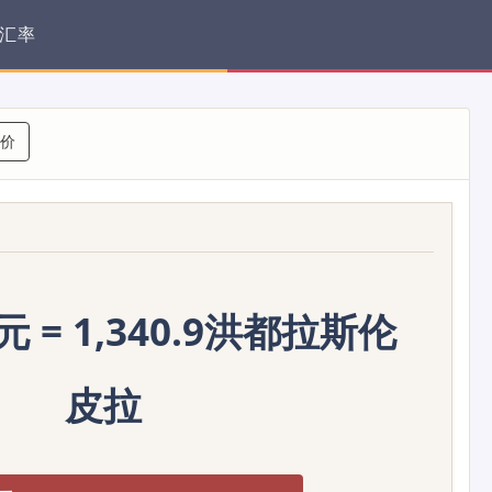
汇率
价
 = 1,340.9洪都拉斯伦
皮拉