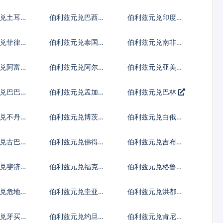
罗提
亚新列伊
兑土耳其
伯利兹元兑巴西雷
伯利兹元兑印度尼
亚尔
西亚卢比
兑菲律宾
伯利兹元兑泰国铢
伯利兹元兑南非兰
特
兑阿富汗
伯利兹元兑阿尔巴
伯利兹元兑亚美尼
尼亚列克
亚德拉姆
兑巴巴多
伯利兹元兑孟加拉
伯利兹元兑巴林
塔卡
兑不丹努
伯利兹元兑博茨瓦
伯利兹元兑白俄罗
姆
纳普拉
斯卢布
兑古巴比
伯利兹元兑佛得角
伯利兹元兑吉布提
埃斯库多
法郎
元兑斐济元
伯利兹元兑福克兰
伯利兹元兑格鲁吉
镑
亚拉里
兑危地马
伯利兹元兑圭亚那
伯利兹元兑洪都拉
尔
元
斯伦皮拉
兑牙买加
伯利兹元兑约旦第
伯利兹元兑肯尼亚