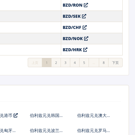
BZD/RON
BZD/SEK
BZD/CHF
BZD/NOK
BZD/HRK
上页
1
2
3
4
5
…
8
下页
元兑港币
伯利兹元兑韩国元
伯利兹元兑澳大利
亚元
兑匈牙利
伯利兹元兑波兰兹
伯利兹元兑罗马尼