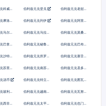
纳尔
先令
兑科威特
伯利兹元兑坚戈
伯利兹元兑老挝基
普
兑摩洛哥
伯利兹元兑列伊
伯利兹元兑阿里亚
里
兑马尔代
伯利兹元兑马拉维
伯利兹元兑莫桑比
亚
克瓦查
克梅蒂卡尔
兑巴拿马
伯利兹元兑秘鲁新
伯利兹元兑巴布亚
索尔
新几内亚基那
兑沙特阿
伯利兹元兑所罗门
伯利兹元兑塞舌尔
群岛元
卢比
兑苏里南
伯利兹元兑南苏丹
伯利兹元兑圣多美
镑
多布拉
元兑汤币
伯利兹元兑特立尼
伯利兹元兑图瓦卢
达多巴哥元
元
兑玻利瓦
伯利兹元兑越南盾
伯利兹元兑瓦努阿
图瓦图
兑西非共
伯利兹元兑太平洋
伯利兹元兑也门里