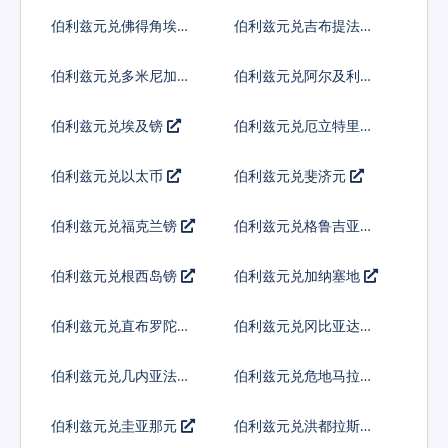
科朗
伯利兹元兑佛得角埃斯
伯利兹元兑吉布提法郎
库多
伯利兹元兑多米尼加比
伯利兹元兑阿尔及利亚
索
伯利兹元兑埃及镑
伯利兹元兑厄立特里亚
纳克法
伯利兹元兑以太币
伯利兹元兑斐济元
伯利兹元兑福克兰镑
伯利兹元兑格鲁吉亚拉
里
伯利兹元兑根西岛镑
伯利兹元兑加纳塞地
伯利兹元兑直布罗陀镑
伯利兹元兑冈比亚达拉
西
伯利兹元兑几内亚法郎
伯利兹元兑危地马拉格
查尔
伯利兹元兑圭亚那元
伯利兹元兑洪都拉斯伦