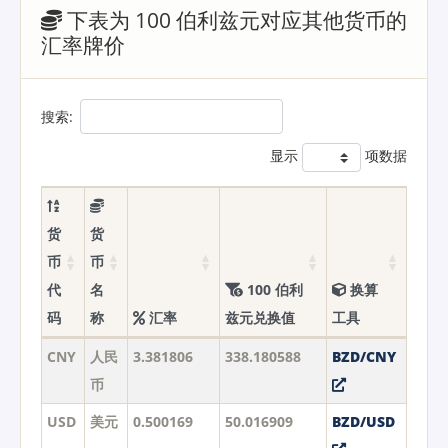
下表为 100 伯利兹元对应其他货币的
汇率牌价
搜索:
显示
项数据
货
货
币
币
代
名
100 伯利
换算
码
称
汇率
兹元兑换值
工具
CNY
人民
3.381806
338.180588
BZD/CNY
币
USD
美元
0.500169
50.016909
BZD/USD