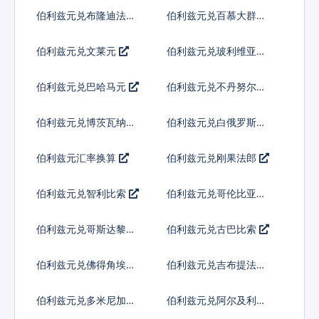
伯利兹元兑布隆迪法郎
伯利兹元兑百慕大群岛
元
伯利兹元兑文莱元
伯利兹元兑玻利维亚诺
伯利兹元兑巴哈马元
伯利兹元兑不丹努尔特
鲁姆
伯利兹元兑博茨瓦纳普
伯利兹元兑白俄罗斯卢
拉
布
伯利兹元汇率换算
伯利兹元兑刚果法郎
伯利兹元兑智利比索
伯利兹元兑哥伦比亚比
索
伯利兹元兑哥斯达黎加
伯利兹元兑古巴比索
科朗
伯利兹元兑佛得角埃斯
伯利兹元兑吉布提法郎
库多
伯利兹元兑多米尼加比
伯利兹元兑阿尔及利亚