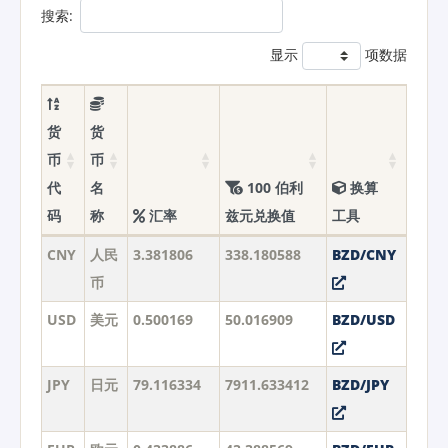
搜索:
显示
项数据
货
货
币
币
代
名
100 伯利
换算
码
称
汇率
兹元兑换值
工具
CNY
人民
3.381806
338.180588
BZD/CNY
币
USD
美元
0.500169
50.016909
BZD/USD
JPY
日元
79.116334
7911.633412
BZD/JPY