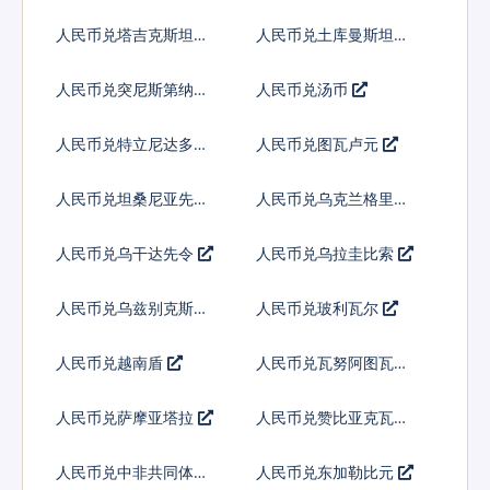
吉尼
人民币兑塔吉克斯坦索
人民币兑土库曼斯坦马
莫尼
纳特
人民币兑突尼斯第纳尔
人民币兑汤币
人民币兑特立尼达多巴
人民币兑图瓦卢元
哥元
人民币兑坦桑尼亚先令
人民币兑乌克兰格里夫
纳
人民币兑乌干达先令
人民币兑乌拉圭比索
人民币兑乌兹别克斯坦
人民币兑玻利瓦尔
索姆
人民币兑越南盾
人民币兑瓦努阿图瓦图
人民币兑萨摩亚塔拉
人民币兑赞比亚克瓦查
人民币兑中非共同体法
人民币兑东加勒比元