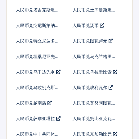
吉尼
人民币兑塔吉克斯坦索
人民币兑土库曼斯坦马
莫尼
纳特
人民币兑突尼斯第纳尔
人民币兑汤币
人民币兑特立尼达多巴
人民币兑图瓦卢元
哥元
人民币兑坦桑尼亚先令
人民币兑乌克兰格里夫
纳
人民币兑乌干达先令
人民币兑乌拉圭比索
人民币兑乌兹别克斯坦
人民币兑玻利瓦尔
索姆
人民币兑越南盾
人民币兑瓦努阿图瓦图
人民币兑萨摩亚塔拉
人民币兑赞比亚克瓦查
人民币兑中非共同体法
人民币兑东加勒比元