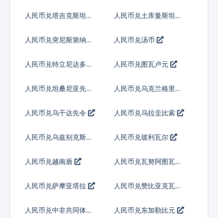
吉尼
人民币兑塔吉克斯坦索
人民币兑土库曼斯坦马
莫尼
纳特
人民币兑突尼斯第纳尔
人民币兑汤币
人民币兑特立尼达多巴
人民币兑图瓦卢元
哥元
人民币兑坦桑尼亚先令
人民币兑乌克兰格里夫
纳
人民币兑乌干达先令
人民币兑乌拉圭比索
人民币兑乌兹别克斯坦
人民币兑玻利瓦尔
索姆
人民币兑越南盾
人民币兑瓦努阿图瓦图
人民币兑萨摩亚塔拉
人民币兑赞比亚克瓦查
人民币兑中非共同体法
人民币兑东加勒比元