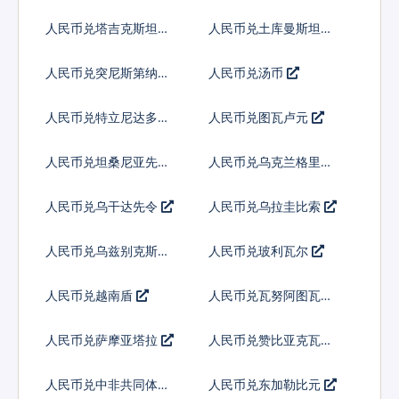
吉尼
人民币兑塔吉克斯坦索
人民币兑土库曼斯坦马
莫尼
纳特
人民币兑突尼斯第纳尔
人民币兑汤币
人民币兑特立尼达多巴
人民币兑图瓦卢元
哥元
人民币兑坦桑尼亚先令
人民币兑乌克兰格里夫
纳
人民币兑乌干达先令
人民币兑乌拉圭比索
人民币兑乌兹别克斯坦
人民币兑玻利瓦尔
索姆
人民币兑越南盾
人民币兑瓦努阿图瓦图
人民币兑萨摩亚塔拉
人民币兑赞比亚克瓦查
人民币兑中非共同体法
人民币兑东加勒比元