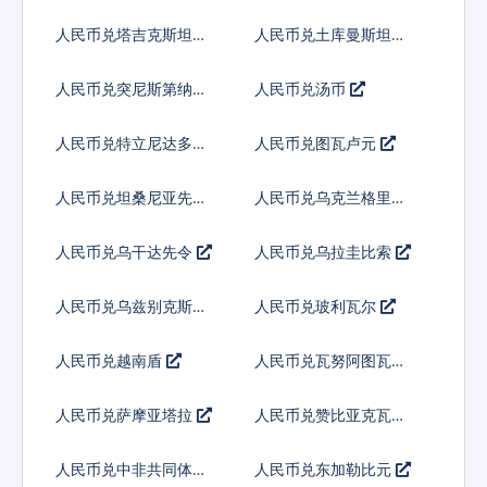
吉尼
人民币兑塔吉克斯坦索
人民币兑土库曼斯坦马
莫尼
纳特
人民币兑突尼斯第纳尔
人民币兑汤币
人民币兑特立尼达多巴
人民币兑图瓦卢元
哥元
人民币兑坦桑尼亚先令
人民币兑乌克兰格里夫
纳
人民币兑乌干达先令
人民币兑乌拉圭比索
人民币兑乌兹别克斯坦
人民币兑玻利瓦尔
索姆
人民币兑越南盾
人民币兑瓦努阿图瓦图
人民币兑萨摩亚塔拉
人民币兑赞比亚克瓦查
人民币兑中非共同体法
人民币兑东加勒比元