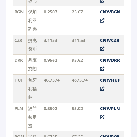
坡元
BGN
保加
0.2507
25.07
CNY/BGN
利亚
列弗
CZK
捷克
3.1153
311.53
CNY/CZK
货币
DKK
丹麦
0.9562
95.62
CNY/DKK
克朗
HUF
匈牙
46.7574
4675.74
CNY/HUF
利福
林
PLN
波兰
0.5502
55.02
CNY/PLN
兹罗
提
RON
罗马
0.6725
67.25
CNY/RON