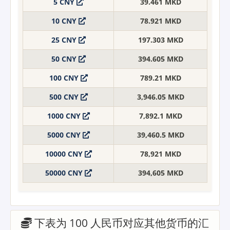
5 CNY
39.461 MKD
10 CNY
78.921 MKD
25 CNY
197.303 MKD
50 CNY
394.605 MKD
100 CNY
789.21 MKD
500 CNY
3,946.05 MKD
1000 CNY
7,892.1 MKD
5000 CNY
39,460.5 MKD
10000 CNY
78,921 MKD
50000 CNY
394,605 MKD
下表为 100 人民币对应其他货币的汇