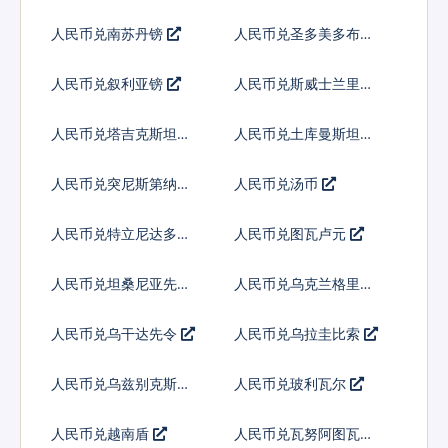
人民币兑南苏丹镑
人民币兑圣多美多布拉
人民币兑叙利亚镑
人民币兑斯威士兰里兰
吉尼
人民币兑塔吉克斯坦索
人民币兑土库曼斯坦马
莫尼
纳特
人民币兑突尼斯第纳尔
人民币兑汤币
人民币兑特立尼达多巴
人民币兑图瓦卢元
哥元
人民币兑坦桑尼亚先令
人民币兑乌克兰格里夫
纳
人民币兑乌干达先令
人民币兑乌拉圭比索
人民币兑乌兹别克斯坦
人民币兑玻利瓦尔
索姆
人民币兑越南盾
人民币兑瓦努阿图瓦图