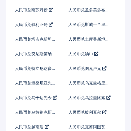
人民币兑南苏丹镑
人民币兑圣多美多布拉
人民币兑叙利亚镑
人民币兑斯威士兰里兰
吉尼
人民币兑塔吉克斯坦索
人民币兑土库曼斯坦马
莫尼
纳特
人民币兑突尼斯第纳尔
人民币兑汤币
人民币兑特立尼达多巴
人民币兑图瓦卢元
哥元
人民币兑坦桑尼亚先令
人民币兑乌克兰格里夫
纳
人民币兑乌干达先令
人民币兑乌拉圭比索
人民币兑乌兹别克斯坦
人民币兑玻利瓦尔
索姆
人民币兑越南盾
人民币兑瓦努阿图瓦图