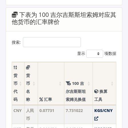
下表为 100 吉尔吉斯斯坦索姆对应其
他货币的汇率牌价
搜索:
显示
项数据
货
货
币
币
100 吉
代
名
尔吉斯斯坦
换算
码
称
汇率
索姆兑换值
工具
CNY
人民
0.07731
7.731022
KGS/CNY
币