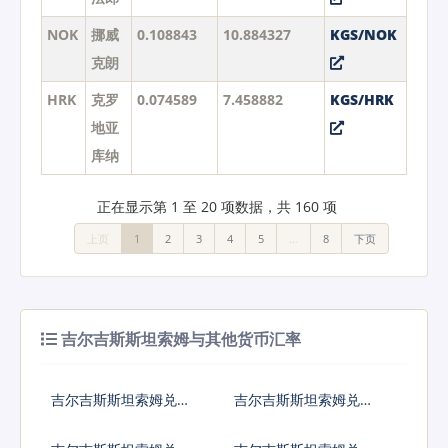
NOK
挪威
0.108843
10.884327
KGS/NOK
克朗
HRK
克罗
0.074589
7.458882
KGS/HRK
地亚
库纳
正在显示第 1 至 20 项数据，共 160 项
上页
1
2
3
4
5
…
8
下页
吉尔吉斯斯坦索姆与其他货币汇率
吉尔吉斯斯坦索姆兑人
吉尔吉斯斯坦索姆兑美
民币
元