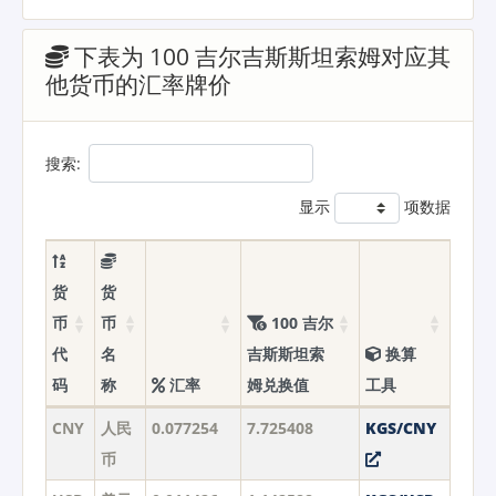
下表为 100 吉尔吉斯斯坦索姆对应其
他货币的汇率牌价
搜索:
显示
项数据
货
货
币
币
100 吉尔
代
名
吉斯斯坦索
换算
码
称
汇率
姆兑换值
工具
CNY
人民
0.077254
7.725408
KGS/CNY
币