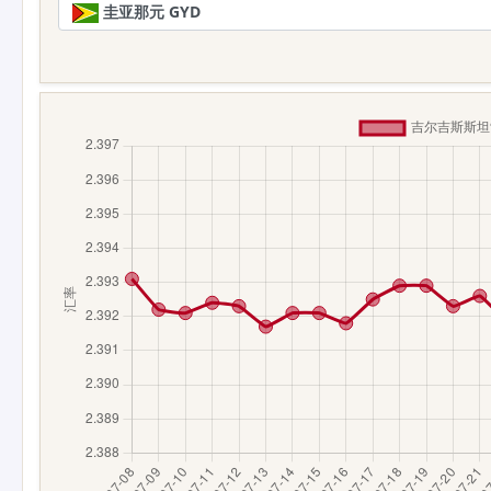
圭亚那元 GYD