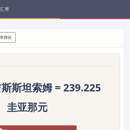
汇率
率牌价
斯斯坦索姆 = 239.225
圭亚那元