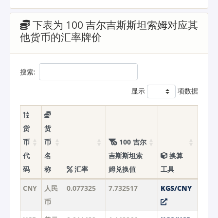
下表为 100 吉尔吉斯斯坦索姆对应其
他货币的汇率牌价
搜索:
显示
项数据
货
货
币
币
100 吉尔
代
名
吉斯斯坦索
换算
码
称
汇率
姆兑换值
工具
CNY
人民
0.077325
7.732517
KGS/CNY
币