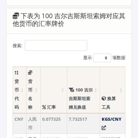
下表为 100 吉尔吉斯斯坦索姆对应其
他货币的汇率牌价
搜索:
显示
项数据
货
货
币
币
100 吉尔
代
名
吉斯斯坦索
换算
码
称
汇率
姆兑换值
工具
CNY
人民
0.077325
7.732517
KGS/CNY
币