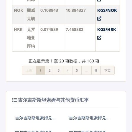
NOK
挪威
0.108843
10.884327
KGS/NOK
克朗
HRK
克罗
0.074589
7.458882
KGS/HRK
地亚
库纳
正在显示第 1 至 20 项数据，共 160 项
上页
1
2
3
4
5
…
8
下页
吉尔吉斯斯坦索姆与其他货币汇率
吉尔吉斯斯坦索姆兑人
吉尔吉斯斯坦索姆兑美
民币
元