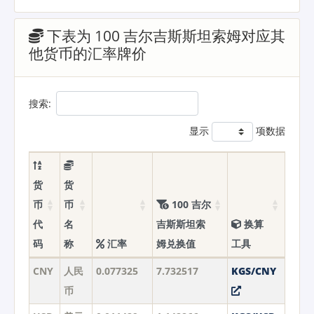
下表为 100 吉尔吉斯斯坦索姆对应其
他货币的汇率牌价
搜索:
显示
项数据
货
货
币
币
100 吉尔
代
名
吉斯斯坦索
换算
码
称
汇率
姆兑换值
工具
CNY
人民
0.077325
7.732517
KGS/CNY
币