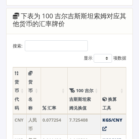
下表为 100 吉尔吉斯斯坦索姆对应其
他货币的汇率牌价
搜索:
显示
项数据
货
货
币
币
100 吉尔
代
名
吉斯斯坦索
换算
码
称
汇率
姆兑换值
工具
CNY
人民
0.077254
7.725408
KGS/CNY
币