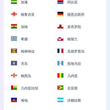
加蓬
冈比亚
格鲁吉亚
德意志联邦
加纳
直布罗陀
希腊
格陵兰
格林纳达
瓜德罗普岛
关岛
危地马拉
根西岛
几内亚
几内亚比绍
圭亚那
海地
洪都拉斯