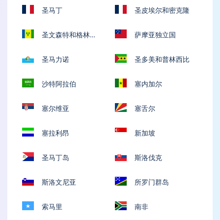
维斯联邦
圣马丁
圣皮埃尔和密克隆
圣文森特和格林纳
萨摩亚独立国
丁斯
圣马力诺
圣多美和普林西比
沙特阿拉伯
塞内加尔
塞尔维亚
塞舌尔
塞拉利昂
新加坡
圣马丁岛
斯洛伐克
斯洛文尼亚
所罗门群岛
索马里
南非