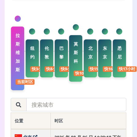
拉
斯
莫
纽
伦
巴
北
东
悉
维
斯
约
敦
黎
京
京
尼
加
科
快3小时
快8小时
快9小时
快15小时
快16小时
快17小时
斯
快10小时
当前时区
位置
时区