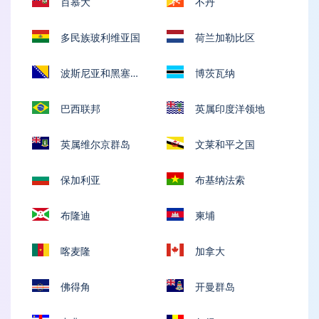
百慕大
不丹
多民族玻利维亚国
荷兰加勒比区
波斯尼亚和黑塞哥
博茨瓦纳
维那
巴西联邦
英属印度洋领地
英属维尔京群岛
文莱和平之国
保加利亚
布基纳法索
布隆迪
柬埔
喀麦隆
加拿大
佛得角
开曼群岛