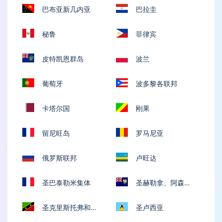
巴布亚新几内亚
巴拉圭
秘鲁
菲律宾
皮特凯恩群岛
波兰
葡萄牙
波多黎各联邦
卡塔尔国
刚果
留尼旺岛
罗马尼亚
俄罗斯联邦
卢旺达
圣巴泰勒米集体
圣赫勒拿、阿森松
和特里斯坦-达库尼亚
圣克里斯托弗和尼
圣卢西亚