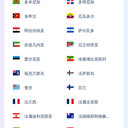
多米尼加
多明尼加
东帝汶
厄瓜多尔
阿拉伯埃及
萨尔瓦多
赤道几内亚
厄立特里亚
爱沙尼亚
埃塞俄比亚联邦
福克兰群岛
法罗群岛
斐济
芬兰
法兰西
法属圭亚那
法属波利尼西亚
法国南部和南极土
地