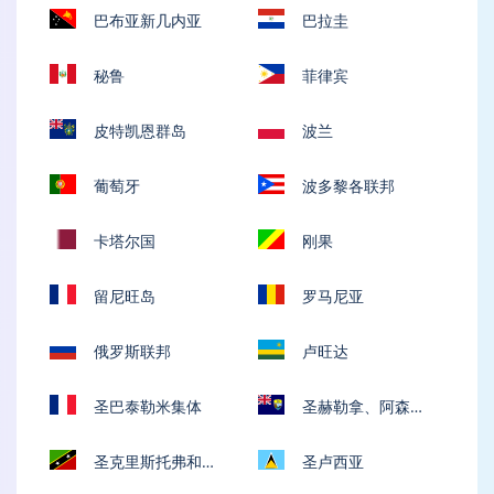
巴布亚新几内亚
巴拉圭
秘鲁
菲律宾
皮特凯恩群岛
波兰
葡萄牙
波多黎各联邦
卡塔尔国
刚果
留尼旺岛
罗马尼亚
俄罗斯联邦
卢旺达
圣巴泰勒米集体
圣赫勒拿、阿森松
和特里斯坦-达库尼亚
圣克里斯托弗和尼
圣卢西亚