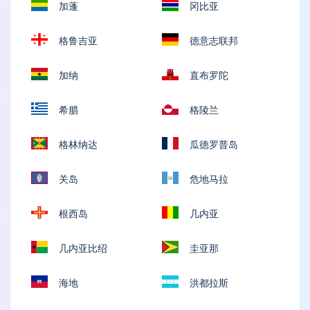
加蓬
冈比亚
格鲁吉亚
德意志联邦
加纳
直布罗陀
希腊
格陵兰
格林纳达
瓜德罗普岛
关岛
危地马拉
根西岛
几内亚
几内亚比绍
圭亚那
海地
洪都拉斯