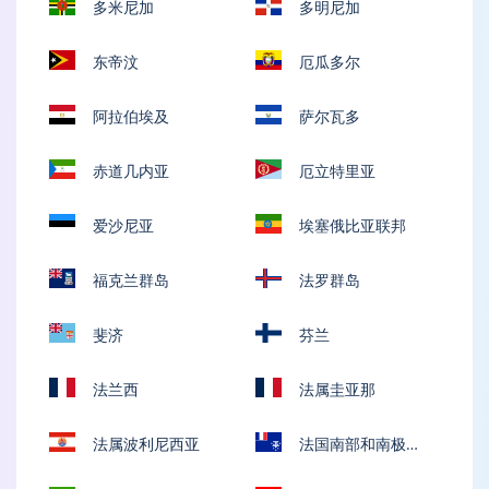
多米尼加
多明尼加
东帝汶
厄瓜多尔
阿拉伯埃及
萨尔瓦多
赤道几内亚
厄立特里亚
爱沙尼亚
埃塞俄比亚联邦
福克兰群岛
法罗群岛
斐济
芬兰
法兰西
法属圭亚那
法属波利尼西亚
法国南部和南极土
地