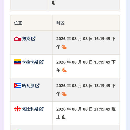
位置
时区
努克
2026 年 08 月 08 日 16:19:50 下
午
卡拉卡斯
2026 年 08 月 08 日 13:19:50 下
午
哈瓦那
2026 年 08 月 08 日 13:19:50 下
午
塔比利斯
2026 年 08 月 08 日 21:19:50 晚
上