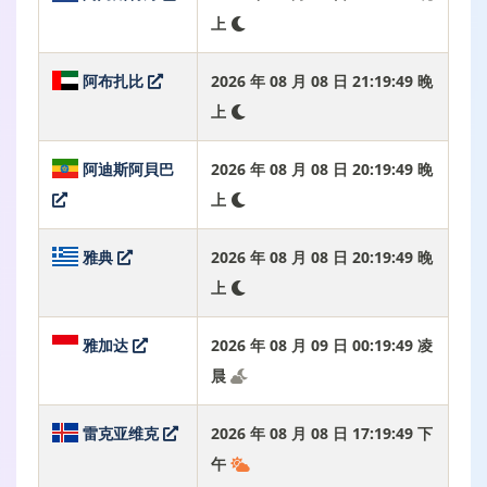
上
阿布扎比
2026 年 08 月 08 日 21:19:50 晚
上
阿迪斯阿貝巴
2026 年 08 月 08 日 20:19:50 晚
上
雅典
2026 年 08 月 08 日 20:19:50 晚
上
雅加达
2026 年 08 月 09 日 00:19:50 凌
晨
雷克亚维克
2026 年 08 月 08 日 17:19:50 下
午