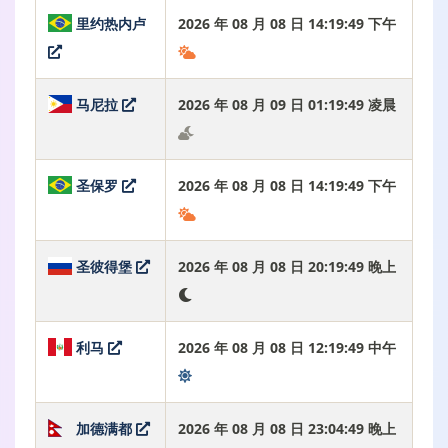
里约热内卢
2026 年 08 月 08 日 14:19:50 下午
马尼拉
2026 年 08 月 09 日 01:19:50 凌晨
圣保罗
2026 年 08 月 08 日 14:19:50 下午
圣彼得堡
2026 年 08 月 08 日 20:19:50 晚上
利马
2026 年 08 月 08 日 12:19:50 中午
加德满都
2026 年 08 月 08 日 23:04:50 晚上