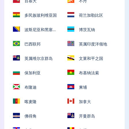
百慕大
不丹
多民族玻利维亚国
荷兰加勒比区
波斯尼亚和黑塞哥
博茨瓦纳
维那
巴西联邦
英属印度洋领地
英属维尔京群岛
文莱和平之国
保加利亚
布基纳法索
布隆迪
柬埔
喀麦隆
加拿大
佛得角
开曼群岛