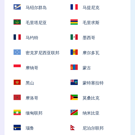
马绍尔群岛
马提尼克
毛里塔尼亚
毛里求斯
马约特
墨西哥
密克罗尼西亚联邦
摩尔多瓦
摩纳哥
蒙古
黑山
蒙特塞拉特
摩洛哥
莫桑比克
缅甸联邦
纳米比亚
瑙鲁
尼泊尔联邦