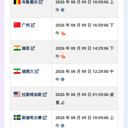
布鲁塞尔
2026 年 08 月 09 日 10:59:07 上
午
广州
2026 年 08 月 09 日 16:59:07 下
午
德里
2026 年 08 月 09 日 14:29:07 下
午
德黑兰
2026 年 08 月 09 日 12:29:07 中
午
拉斯维加斯
2026 年 08 月 09 日 01:59:07 凌
晨
斯德哥尔摩
2026 年 08 月 09 日 10:59:07 上
午