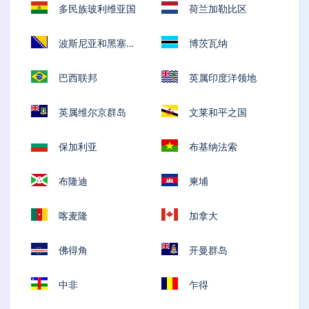
多民族玻利维亚国
荷兰加勒比区
波斯尼亚和黑塞哥
博茨瓦纳
维那
巴西联邦
英属印度洋领地
英属维尔京群岛
文莱和平之国
保加利亚
布基纳法索
布隆迪
柬埔
喀麦隆
加拿大
佛得角
开曼群岛
中非
乍得