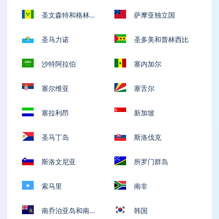
圣文森特和格林纳
萨摩亚独立国
丁斯
圣马力诺
圣多美和普林西比
沙特阿拉伯
塞内加尔
塞尔维亚
塞舌尔
塞拉利昂
新加坡
圣马丁岛
斯洛伐克
斯洛文尼亚
所罗门群岛
索马里
南非
南乔治亚岛和南桑
韩国