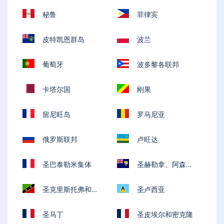
秘鲁
菲律宾
皮特凯恩群岛
波兰
葡萄牙
波多黎各联邦
卡塔尔国
刚果
留尼旺岛
罗马尼亚
俄罗斯联邦
卢旺达
圣巴泰勒米集体
圣赫勒拿、阿森松
和特里斯坦-达库尼亚
圣克里斯托弗和尼
圣卢西亚
维斯联邦
圣马丁
圣皮埃尔和密克隆