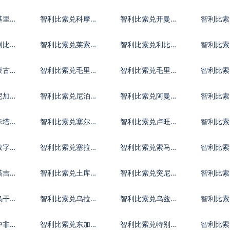
亚尔
镑
元
基里巴
智利比索兑科摩罗
智利比索兑开曼群
智利比索
法郎
岛元
第纳尔
利比里
智利比索兑莱索托
智利比索兑利比亚
智利比索
洛蒂
第纳尔
迪拉姆
蒙古图
智利比索兑毛里塔
智利比索兑毛里求
智利比索
尼亚乌吉亚
斯卢比
夫拉菲
尼加拉
智利比索兑尼泊尔
智利比索兑阿曼里
智利比索
卢比
亚尔
巴波亚
卡塔尔
智利比索兑塞尔维
智利比索兑卢旺达
智利比索
亚第纳尔
法郎
拉伯
数字货
智利比索兑塞拉利
智利比索兑索马里
智利比索
昂
先令
元
塔吉克
智利比索兑土库曼
智利比索兑突尼斯
智利比
斯坦马纳特
第纳尔
乌干达
智利比索兑乌拉圭
智利比索兑乌兹别
智利比索
比索
克斯坦索姆
尔
中非共
智利比索兑东加勒
智利比索兑特别提
智利比索