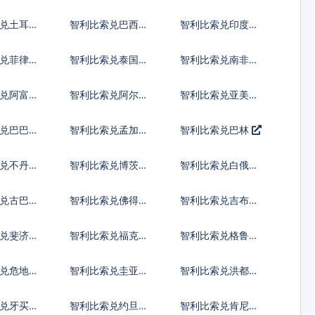
罗提
亚新列伊
兑土耳其
智利比索兑巴西雷
智利比索兑印度尼
亚尔
西亚卢比
兑菲律宾
智利比索兑泰国铢
智利比索兑南非兰
特
兑阿富汗
智利比索兑阿尔巴
智利比索兑亚美尼
尼亚列克
亚德拉姆
兑巴巴多
智利比索兑孟加拉
智利比索兑巴林
塔卡
兑不丹努
智利比索兑博茨瓦
智利比索兑白俄罗
姆
纳普拉
斯卢布
兑古巴比
智利比索兑佛得角
智利比索兑吉布提
埃斯库多
法郎
索兑斐济元
智利比索兑福克兰
智利比索兑格鲁吉
镑
亚拉里
兑危地马
智利比索兑圭亚那
智利比索兑洪都拉
尔
元
斯伦皮拉
兑牙买加
智利比索兑约旦第
智利比索兑肯尼亚