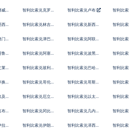
币
朗
福林
挪威克
智利比索兑克罗地
智利比索兑卢布
智利比索
亚库纳
里拉
墨西哥
智利比索兑林吉特
智利比索兑新西兰
智利比索
元
比索
澳门元
智利比索兑津巴布
智利比索兑阿联酋
智利比索
韦币
迪拉姆流通铸币
尼
阿鲁巴
智利比索兑阿塞拜
智利比索兑波黑马
智利比索
疆马纳特
克
斯元
文莱元
智利比索兑玻利维
智利比索兑巴哈马
智利比索
亚诺
元
尔特鲁
率换算
智利比索兑哥伦比
智利比索兑哥斯达
智利比索
亚比索
黎加科朗
索
埃及镑
智利比索兑厄立特
智利比索兑以太币
智利比
里亚纳克法
直布罗
智利比索兑冈比亚
智利比索兑几内亚
智利比索
达拉西
法郎
拉格查
伊拉克
智利比索兑伊朗里
智利比索兑泽西英
智利比索