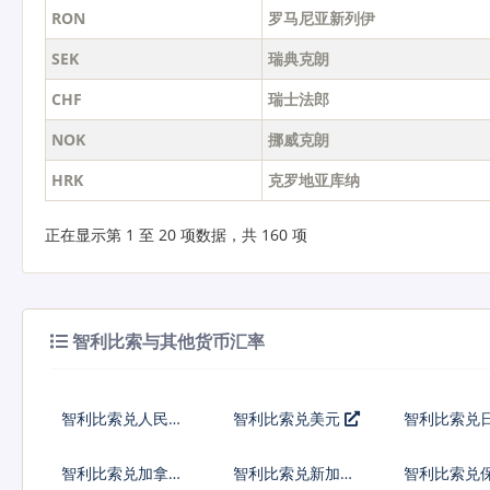
RON
罗马尼亚新列伊
SEK
瑞典克朗
CHF
瑞士法郎
NOK
挪威克朗
HRK
克罗地亚库纳
正在显示第 1 至 20 项数据，共 160 项
智利比索与其他货币汇率
智利比索兑人民币
智利比索兑美元
智利比索兑
智利比索兑加拿大
智利比索兑新加坡
智利比索兑