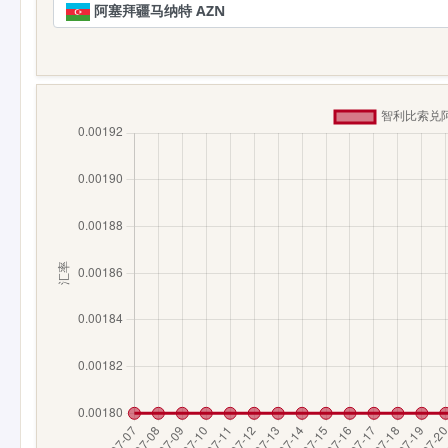
阿塞拜疆马纳特 AZN