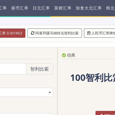
汇率
港币汇率
日元汇率
英镑汇率
加拿大元汇率
韩元
率 0.001863
阿塞拜疆马纳特兑智利比索
人民币汇率牌
结果
智利比索
100智利比