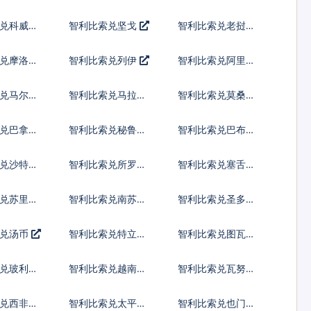
纳尔
先令
兑科威特
智利比索兑坚戈
智利比索兑老挝基
普
兑摩洛哥
智利比索兑列伊
智利比索兑阿里亚
里
兑马尔代
智利比索兑马拉维
智利比索兑莫桑比
亚
克瓦查
克梅蒂卡尔
兑巴拿马
智利比索兑秘鲁新
智利比索兑巴布亚
索尔
新几内亚基那
兑沙特阿
智利比索兑所罗门
智利比索兑塞舌尔
群岛元
卢比
兑苏里南
智利比索兑南苏丹
智利比索兑圣多美
镑
多布拉
索兑汤币
智利比索兑特立尼
智利比索兑图瓦卢
达多巴哥元
元
兑玻利瓦
智利比索兑越南盾
智利比索兑瓦努阿
图瓦图
兑西非共
智利比索兑太平洋
智利比索兑也门里