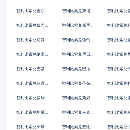
德
代币
第纳尔
智利比索兑吉尔吉
智利比索兑柬埔寨
智利比索兑
斯斯坦索姆
瑞尔
斯元
智利比索兑黎巴嫩
智利比索兑斯里兰
智利比索兑
镑
卡卢比
亚元
智利比索兑马其顿
智利比索兑缅甸元
智利比索兑
第纳尔
格里克
智利比索兑纳米比
智利比索兑尼日利
智利比索兑
亚元
亚奈拉
瓜科多巴
智利比索兑巴基斯
智利比索兑巴拉圭
智利比索兑
坦卢比
瓜拉尼
里亚尔
智利比索兑苏丹镑
智利比索兑圣赫勒
智利比索兑
拿镑
币
智利比索兑叙利亚
智利比索兑斯威士
智利比索兑
镑
兰里兰吉尼
斯坦索莫尼
智利比索兑坦桑尼
智利比索兑乌克兰
智利比索兑
亚先令
格里夫纳
先令
智利比索兑萨摩亚
智利比索兑赞比亚
智利比索兑