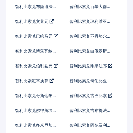
智利比索兑布隆迪法郎
智利比索兑百慕大群岛
元
智利比索兑文莱元
智利比索兑玻利维亚诺
智利比索兑巴哈马元
智利比索兑不丹努尔特
鲁姆
智利比索兑博茨瓦纳普
智利比索兑白俄罗斯卢
拉
布
智利比索兑伯利兹元
智利比索兑刚果法郎
智利比索汇率换算
智利比索兑哥伦比亚比
索
智利比索兑哥斯达黎加
智利比索兑古巴比索
科朗
智利比索兑佛得角埃斯
智利比索兑吉布提法郎
库多
智利比索兑多米尼加比
智利比索兑阿尔及利亚