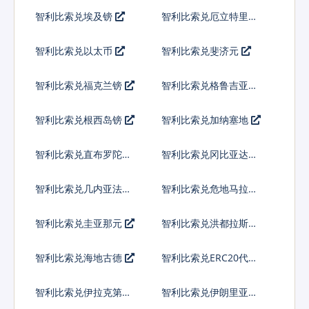
索
智利比索兑埃及镑
智利比索兑厄立特里亚
纳克法
智利比索兑以太币
智利比索兑斐济元
智利比索兑福克兰镑
智利比索兑格鲁吉亚拉
里
智利比索兑根西岛镑
智利比索兑加纳塞地
智利比索兑直布罗陀镑
智利比索兑冈比亚达拉
西
智利比索兑几内亚法郎
智利比索兑危地马拉格
查尔
智利比索兑圭亚那元
智利比索兑洪都拉斯伦
皮拉
智利比索兑海地古德
智利比索兑ERC20代币
智利比索兑伊拉克第纳
智利比索兑伊朗里亚尔