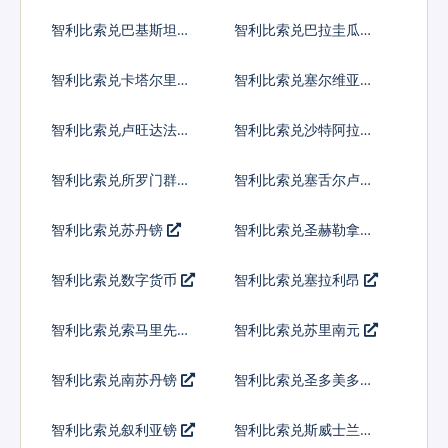
内亚基那
智利比索兑巴基斯坦卢
智利比索兑巴拉圭瓜拉
比
尼
智利比索兑卡塔尔里亚
智利比索兑塞尔维亚第
尔
纳尔
智利比索兑卢旺达法郎
智利比索兑沙特阿拉伯
智利比索兑所罗门群岛
智利比索兑塞舌尔卢比
元
智利比索兑苏丹镑
智利比索兑圣赫勒拿镑
智利比索兑数字货币
智利比索兑塞拉利昂
智利比索兑索马里先令
智利比索兑苏里南元
智利比索兑南苏丹镑
智利比索兑圣多美多布
拉
智利比索兑叙利亚镑
智利比索兑斯威士兰里