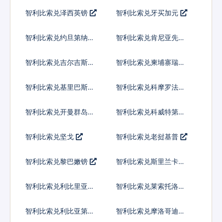
尔
智利比索兑泽西英镑
智利比索兑牙买加元
智利比索兑约旦第纳尔
智利比索兑肯尼亚先令
智利比索兑吉尔吉斯斯
智利比索兑柬埔寨瑞尔
坦索姆
智利比索兑基里巴斯元
智利比索兑科摩罗法郎
智利比索兑开曼群岛元
智利比索兑科威特第纳
尔
智利比索兑坚戈
智利比索兑老挝基普
智利比索兑黎巴嫩镑
智利比索兑斯里兰卡卢
比
智利比索兑利比里亚元
智利比索兑莱索托洛蒂
智利比索兑利比亚第纳
智利比索兑摩洛哥迪拉