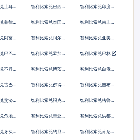
罗提
亚新列伊
兑土耳其
智利比索兑巴西雷
智利比索兑印度尼
亚尔
西亚卢比
兑菲律宾
智利比索兑泰国铢
智利比索兑南非兰
特
兑阿富汗
智利比索兑阿尔巴
智利比索兑亚美尼
尼亚列克
亚德拉姆
兑巴巴多
智利比索兑孟加拉
智利比索兑巴林
塔卡
兑不丹努
智利比索兑博茨瓦
智利比索兑白俄罗
姆
纳普拉
斯卢布
兑古巴比
智利比索兑佛得角
智利比索兑吉布提
埃斯库多
法郎
索兑斐济元
智利比索兑福克兰
智利比索兑格鲁吉
镑
亚拉里
兑危地马
智利比索兑圭亚那
智利比索兑洪都拉
尔
元
斯伦皮拉
兑牙买加
智利比索兑约旦第
智利比索兑肯尼亚