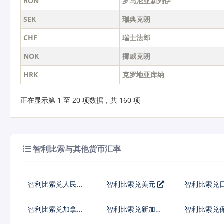
RON
罗马尼亚新列伊
SEK
瑞典克朗
CHF
瑞士法郎
NOK
挪威克朗
HRK
克罗地亚库纳
正在显示第 1 至 20 项数据，共 160 项
智利比索与其他货币汇率
智利比索兑人民币
智利比索兑美元
智利比索兑
智利比索兑加拿大
智利比索兑新加坡
智利比索兑