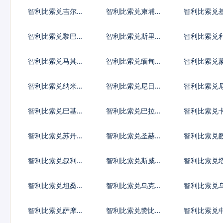
德
代币
第纳尔
智利比索兑吉尔吉
智利比索兑柬埔寨
智利比索兑
斯斯坦索姆
瑞尔
斯元
智利比索兑黎巴嫩
智利比索兑斯里兰
智利比索兑
镑
卡卢比
亚元
智利比索兑马其顿
智利比索兑缅甸元
智利比索兑
第纳尔
格里克
智利比索兑纳米比
智利比索兑尼日利
智利比索兑
亚元
亚奈拉
瓜科多巴
智利比索兑巴基斯
智利比索兑巴拉圭
智利比索兑
坦卢比
瓜拉尼
里亚尔
智利比索兑苏丹镑
智利比索兑圣赫勒
智利比索兑
拿镑
币
智利比索兑叙利亚
智利比索兑斯威士
智利比索兑
镑
兰里兰吉尼
斯坦索莫尼
智利比索兑坦桑尼
智利比索兑乌克兰
智利比索兑
亚先令
格里夫纳
先令
智利比索兑萨摩亚
智利比索兑赞比亚
智利比索兑