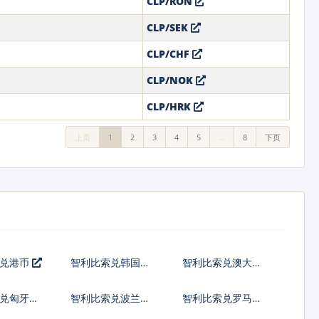
CLP/RON
CLP/SEK
CLP/CHF
CLP/NOK
CLP/HRK
上页
1
2
3
4
5
…
8
下页
索兑港币
智利比索兑韩国元
智利比索兑澳大利
亚元
兑匈牙利
智利比索兑波兰兹
智利比索兑罗马尼