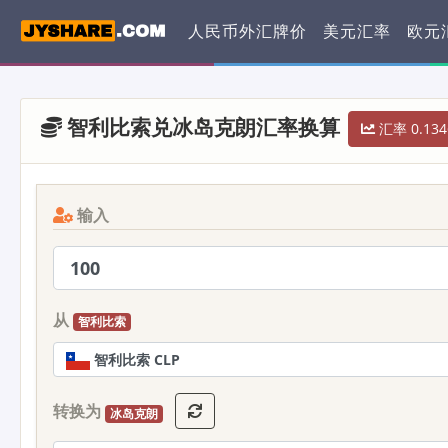
人民币外汇牌价
美元汇率
欧元
智利比索兑冰岛克朗汇率换算
汇率 0.134
输入
从
智利比索
智利比索 CLP
转换为
冰岛克朗