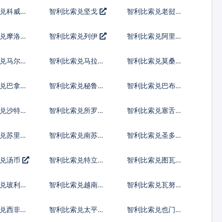
纳尔
先令
兑科威特
智利比索兑坚戈
智利比索兑老挝基
普
兑摩洛哥
智利比索兑列伊
智利比索兑阿里亚
里
兑马尔代
智利比索兑马拉维
智利比索兑莫桑比
亚
克瓦查
克梅蒂卡尔
兑巴拿马
智利比索兑秘鲁新
智利比索兑巴布亚
索尔
新几内亚基那
兑沙特阿
智利比索兑所罗门
智利比索兑塞舌尔
群岛元
卢比
兑苏里南
智利比索兑南苏丹
智利比索兑圣多美
镑
多布拉
索兑汤币
智利比索兑特立尼
智利比索兑图瓦卢
达多巴哥元
元
兑玻利瓦
智利比索兑越南盾
智利比索兑瓦努阿
图瓦图
兑西非共
智利比索兑太平洋
智利比索兑也门里