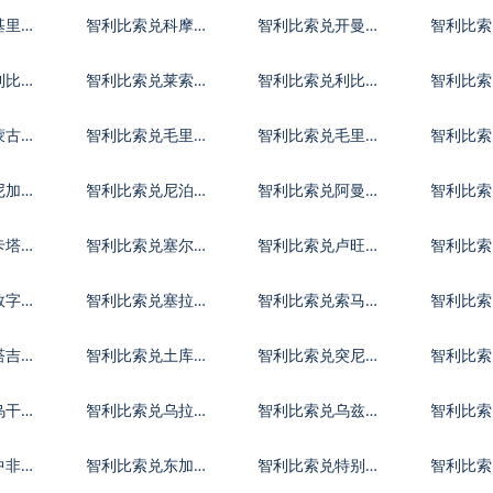
亚尔
镑
元
基里巴
智利比索兑科摩罗
智利比索兑开曼群
智利比索
法郎
岛元
第纳尔
利比里
智利比索兑莱索托
智利比索兑利比亚
智利比索
洛蒂
第纳尔
迪拉姆
蒙古图
智利比索兑毛里塔
智利比索兑毛里求
智利比索
尼亚乌吉亚
斯卢比
夫拉菲
尼加拉
智利比索兑尼泊尔
智利比索兑阿曼里
智利比索
卢比
亚尔
巴波亚
卡塔尔
智利比索兑塞尔维
智利比索兑卢旺达
智利比索
亚第纳尔
法郎
拉伯
数字货
智利比索兑塞拉利
智利比索兑索马里
智利比索
昂
先令
元
塔吉克
智利比索兑土库曼
智利比索兑突尼斯
智利比
斯坦马纳特
第纳尔
乌干达
智利比索兑乌拉圭
智利比索兑乌兹别
智利比索
比索
克斯坦索姆
尔
中非共
智利比索兑东加勒
智利比索兑特别提
智利比索