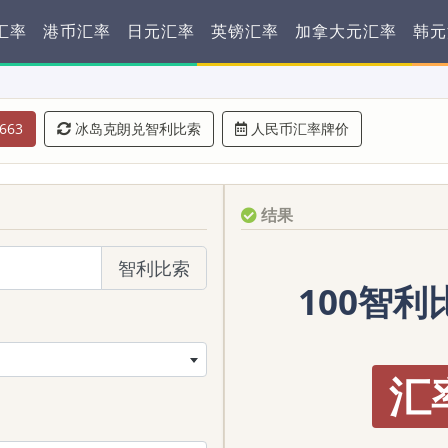
汇率
港币汇率
日元汇率
英镑汇率
加拿大元汇率
韩元
663
冰岛克朗兑智利比索
人民币汇率牌价
结果
智利比索
100智利比
汇率