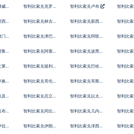
币
朗
福林
挪威克
智利比索兑克罗地
智利比索兑卢布
智利比索
亚库纳
里拉
墨西哥
智利比索兑林吉特
智利比索兑新西兰
智利比索
元
比索
澳门元
智利比索兑津巴布
智利比索兑阿联酋
智利比索
韦币
迪拉姆流通铸币
尼
阿鲁巴
智利比索兑阿塞拜
智利比索兑波黑马
智利比索
疆马纳特
克
斯元
文莱元
智利比索兑玻利维
智利比索兑巴哈马
智利比索
亚诺
元
尔特鲁
率换算
智利比索兑哥伦比
智利比索兑哥斯达
智利比索
亚比索
黎加科朗
索
埃及镑
智利比索兑厄立特
智利比索兑以太币
智利比
里亚纳克法
直布罗
智利比索兑冈比亚
智利比索兑几内亚
智利比索
达拉西
法郎
拉格查
伊拉克
智利比索兑伊朗里
智利比索兑泽西英
智利比索