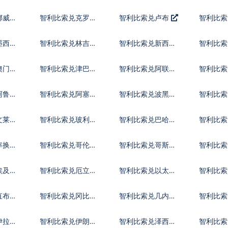
币
朗
福林
挪威克
智利比索兑克罗地
智利比索兑卢布
智利比索
亚库纳
里拉
墨西哥
智利比索兑林吉特
智利比索兑新西兰
智利比索
元
比索
澳门元
智利比索兑津巴布
智利比索兑阿联酋
智利比索
韦币
迪拉姆流通铸币
尼
阿鲁巴
智利比索兑阿塞拜
智利比索兑波黑马
智利比索
疆马纳特
克
斯元
文莱元
智利比索兑玻利维
智利比索兑巴哈马
智利比索
亚诺
元
尔特鲁
率换算
智利比索兑哥伦比
智利比索兑哥斯达
智利比索
亚比索
黎加科朗
索
埃及镑
智利比索兑厄立特
智利比索兑以太币
智利比
里亚纳克法
直布罗
智利比索兑冈比亚
智利比索兑几内亚
智利比索
达拉西
法郎
拉格查
伊拉克
智利比索兑伊朗里
智利比索兑泽西英
智利比索