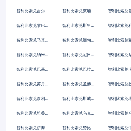
德
代币
第纳尔
智利比索兑吉尔吉
智利比索兑柬埔寨
智利比索兑
斯斯坦索姆
瑞尔
斯元
智利比索兑黎巴嫩
智利比索兑斯里兰
智利比索兑
镑
卡卢比
亚元
智利比索兑马其顿
智利比索兑缅甸元
智利比索兑
第纳尔
格里克
智利比索兑纳米比
智利比索兑尼日利
智利比索兑
亚元
亚奈拉
瓜科多巴
智利比索兑巴基斯
智利比索兑巴拉圭
智利比索兑
坦卢比
瓜拉尼
里亚尔
智利比索兑苏丹镑
智利比索兑圣赫勒
智利比索兑
拿镑
币
智利比索兑叙利亚
智利比索兑斯威士
智利比索兑
镑
兰里兰吉尼
斯坦索莫尼
智利比索兑坦桑尼
智利比索兑乌克兰
智利比索兑
亚先令
格里夫纳
先令
智利比索兑萨摩亚
智利比索兑赞比亚
智利比索兑