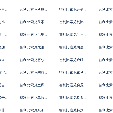
亚尔
镑
元
基里巴
智利比索兑科摩罗
智利比索兑开曼群
智利比索
法郎
岛元
第纳尔
利比里
智利比索兑莱索托
智利比索兑利比亚
智利比索
洛蒂
第纳尔
迪拉姆
蒙古图
智利比索兑毛里塔
智利比索兑毛里求
智利比索
尼亚乌吉亚
斯卢比
夫拉菲
尼加拉
智利比索兑尼泊尔
智利比索兑阿曼里
智利比索
卢比
亚尔
巴波亚
卡塔尔
智利比索兑塞尔维
智利比索兑卢旺达
智利比索
亚第纳尔
法郎
拉伯
数字货
智利比索兑塞拉利
智利比索兑索马里
智利比索
昂
先令
元
塔吉克
智利比索兑土库曼
智利比索兑突尼斯
智利比
斯坦马纳特
第纳尔
乌干达
智利比索兑乌拉圭
智利比索兑乌兹别
智利比索
比索
克斯坦索姆
尔
中非共
智利比索兑东加勒
智利比索兑特别提
智利比索