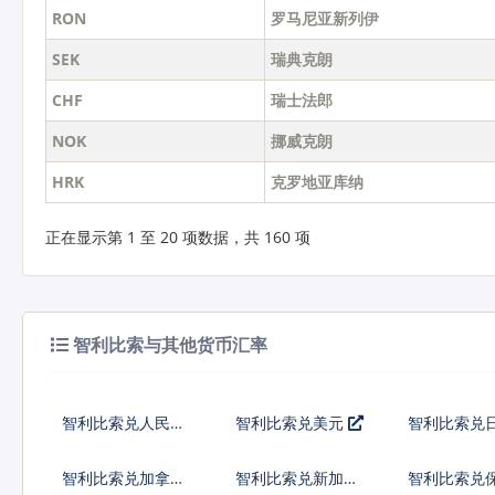
RON
罗马尼亚新列伊
SEK
瑞典克朗
CHF
瑞士法郎
NOK
挪威克朗
HRK
克罗地亚库纳
正在显示第 1 至 20 项数据，共 160 项
智利比索与其他货币汇率
智利比索兑人民币
智利比索兑美元
智利比索兑
智利比索兑加拿大
智利比索兑新加坡
智利比索兑