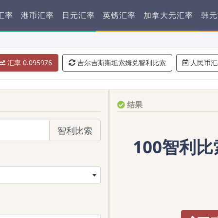
汇率
港币汇率
日元汇率
英镑汇率
加拿大元汇率
韩元
汇率 0.095976
吉尔吉斯斯坦索姆兑智利比索
人民币汇
结果
智利比索
100智利比