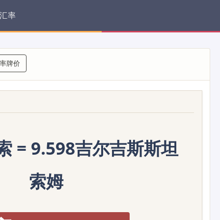
汇率
率牌价
索 = 9.598吉尔吉斯斯坦
索姆