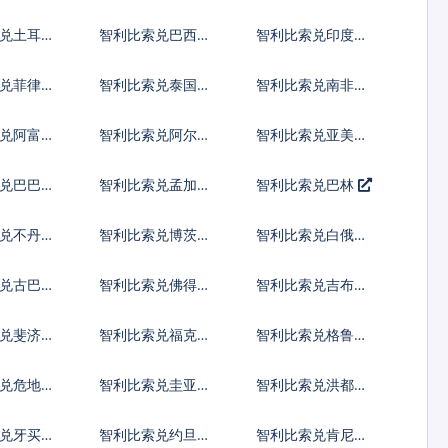
罗提
亚新列伊
兑土耳其
智利比索兑巴西雷
智利比索兑印度尼
亚尔
西亚卢比
兑菲律宾
智利比索兑泰国铢
智利比索兑南非兰
特
兑阿富汗
智利比索兑阿尔巴
智利比索兑亚美尼
尼亚列克
亚德拉姆
兑巴巴多
智利比索兑孟加拉
智利比索兑巴林
塔卡
兑不丹努
智利比索兑博茨瓦
智利比索兑白俄罗
姆
纳普拉
斯卢布
兑古巴比
智利比索兑佛得角
智利比索兑吉布提
埃斯库多
法郎
索兑斐济元
智利比索兑福克兰
智利比索兑格鲁吉
镑
亚拉里
兑危地马
智利比索兑圭亚那
智利比索兑洪都拉
尔
元
斯伦皮拉
兑牙买加
智利比索兑约旦第
智利比索兑肯尼亚