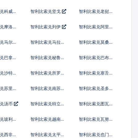
纳尔
先令
兑科威特
智利比索兑坚戈
智利比索兑老挝基
普
兑摩洛哥
智利比索兑列伊
智利比索兑阿里亚
里
兑马尔代
智利比索兑马拉维
智利比索兑莫桑比
亚
克瓦查
克梅蒂卡尔
兑巴拿马
智利比索兑秘鲁新
智利比索兑巴布亚
索尔
新几内亚基那
兑沙特阿
智利比索兑所罗门
智利比索兑塞舌尔
群岛元
卢比
兑苏里南
智利比索兑南苏丹
智利比索兑圣多美
镑
多布拉
索兑汤币
智利比索兑特立尼
智利比索兑图瓦卢
达多巴哥元
元
兑玻利瓦
智利比索兑越南盾
智利比索兑瓦努阿
图瓦图
兑西非共
智利比索兑太平洋
智利比索兑也门里